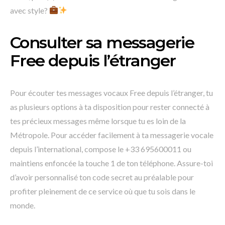
avec style?
Consulter sa messagerie
Free depuis l’étranger
Pour écouter tes messages vocaux Free depuis l’étranger, tu
as plusieurs options à ta disposition pour rester connecté à
tes précieux messages même lorsque tu es loin de la
Métropole. Pour accéder facilement à ta messagerie vocale
depuis l’international, compose le +33 695600011 ou
maintiens enfoncée la touche 1 de ton téléphone. Assure-toi
d’avoir personnalisé ton code secret au préalable pour
profiter pleinement de ce service où que tu sois dans le
monde.