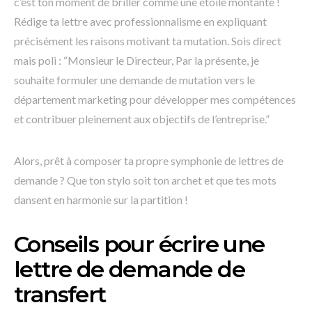
c’est ton moment de briller comme une étoile montante !
Rédige ta lettre avec professionnalisme en expliquant
précisément les raisons motivant ta mutation. Sois direct
mais poli : “Monsieur le Directeur, Par la présente, je
souhaite formuler une demande de mutation vers le
département marketing pour développer mes compétences
et contribuer pleinement aux objectifs de l’entreprise.”
Alors, prêt à composer ta propre symphonie de lettres de
demande ? Que ton stylo soit ton archet et que tes mots
dansent en harmonie sur la partition !
Conseils pour écrire une
lettre de demande de
transfert