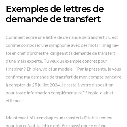
Exemples de lettres de
demande de transfert
Comment écrire une lettre de demande de transfert ? C’est
comme composer une symphonie avec des mots ! Imagine-
toi en chef d’orchestre, dirigeant ta demande de transfert
d’une main experte. Tu veux un exemple concret pour
t’inspirer ? Eh bien, voici un modèle : “Par la présente, je vous
confirme ma demande de transfert de mon compte bancaire
à compter du 25 juillet 2024. Je reste à votre disposition
pour toute information complémentaire.” Simple, clair et
efficace !
Maintenant, si tu envisages un transfert d’établissement
pour ton enfant, la lettre doit être aussi douce qu’une