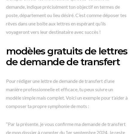
demande, indique précisément ton objectif en termes de
poste, département ou lieu désiré. C’est comme déposer tes
rêves dans une boîte aux lettres en espérant qu’ils
voyageront vers leur destinataire avec succès !
modèles gratuits de lettres
de demande de transfert
Pour rédiger une lettre de demande de transfert d’une
manière professionnelle et efficace, tu peux suivre un
modèle simple mais complet. Voici un exemple pour t’aider à
composer ta propre symphonie de mots :
“Par la présente, je vous confirme ma demande de transfert
de mon dossier à compter du 1er septembre 2024. Je reste