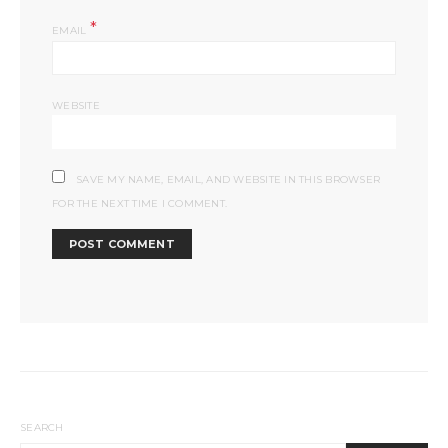
*
EMAIL
WEBSITE
SAVE MY NAME, EMAIL, AND WEBSITE IN THIS BROWSER
FOR THE NEXT TIME I COMMENT.
SEARCH