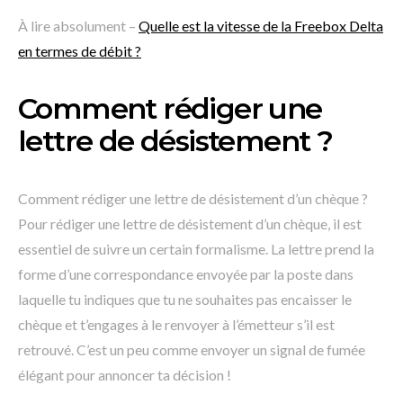
À lire absolument –
Quelle est la vitesse de la Freebox Delta
en termes de débit ?
Comment rédiger une
lettre de désistement ?
Comment rédiger une lettre de désistement d’un chèque ?
Pour rédiger une lettre de désistement d’un chèque, il est
essentiel de suivre un certain formalisme. La lettre prend la
forme d’une correspondance envoyée par la poste dans
laquelle tu indiques que tu ne souhaites pas encaisser le
chèque et t’engages à le renvoyer à l’émetteur s’il est
retrouvé. C’est un peu comme envoyer un signal de fumée
élégant pour annoncer ta décision !