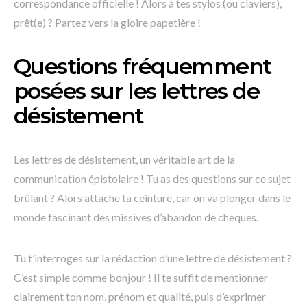
correspondance officielle ! Alors à tes stylos (ou claviers),
prêt(e) ? Partez vers la gloire papetière !
Questions fréquemment
posées sur les lettres de
désistement
Les lettres de désistement, un véritable art de la
communication épistolaire ! Tu as des questions sur ce sujet
brûlant ? Alors attache ta ceinture, car on va plonger dans le
monde fascinant des missives d’abandon de chèques.
Tu t’interroges sur la rédaction d’une lettre de désistement ?
C’est simple comme bonjour ! Il te suffit de mentionner
clairement ton nom, prénom et qualité, puis d’exprimer