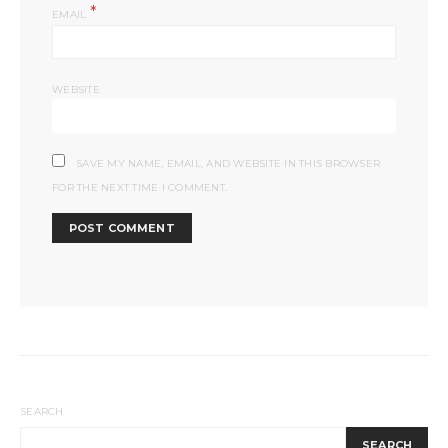
*
EMAIL
WEBSITE
SAVE MY NAME, EMAIL, AND WEBSITE IN THIS BROWSER
FOR THE NEXT TIME I COMMENT.
SEARCH
SEARCH