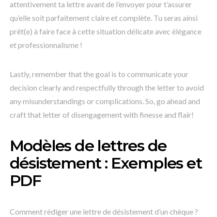
attentivement ta lettre avant de l’envoyer pour t’assurer
qu’elle soit parfaitement claire et complète. Tu seras ainsi
prêt(e) à faire face à cette situation délicate avec élégance
et professionnalisme !
Lastly, remember that the goal is to communicate your
decision clearly and respectfully through the letter to avoid
any misunderstandings or complications. So, go ahead and
craft that letter of disengagement with finesse and flair!
Modèles de lettres de
désistement : Exemples et
PDF
Comment rédiger une lettre de désistement d’un chèque ?