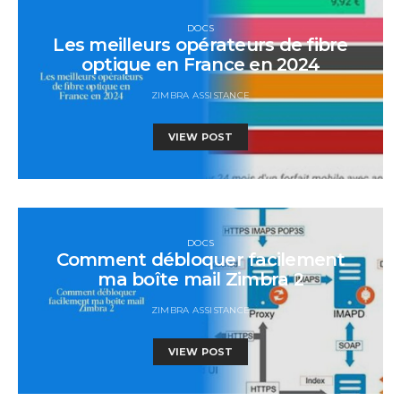
DOCS
Les meilleurs opérateurs de fibre
optique en France en 2024
ZIMBRA ASSISTANCE
VIEW POST
DOCS
Comment débloquer facilement
ma boîte mail Zimbra 2
ZIMBRA ASSISTANCE
VIEW POST