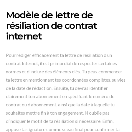
Modèle de lettre de
résiliation de contrat
internet
Pour rédiger efficacement ta lettre de résiliation d’un
contrat Internet, il est primordial de respecter certaines
normes et d’inclure des éléments clés. Tu peux commencer
ta lettre en mentionnant tes coordonnées complètes, suivies
de la date de rédaction. Ensuite, tu devras identifier
clairement ton abonnement en spécifiant le numéro de
contrat ou d’abonnement, ainsi que la date à laquelle tu
souhaites mettre fin à ton engagement. N’oublie pas
d’indiquer le motif de ta résiliation si nécessaire. Enfin,
appose ta signature comme sceau final pour confirmer ta