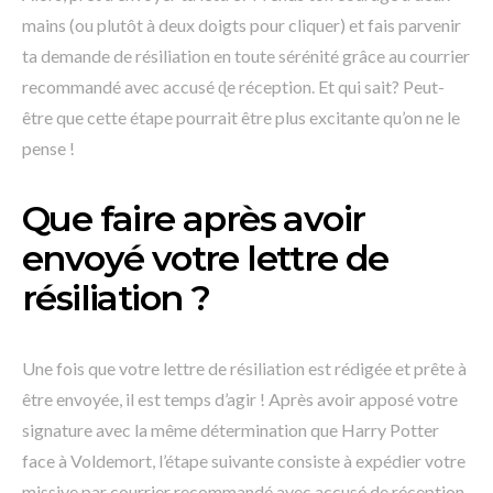
mains (ou plutôt à deux doigts pour cliquer) et fais parvenir
ta demande de résiliation en toute sérénité grâce au courrier
recommandé avec accusé ɖe réception. Et qui sait? Peut-
être que cette étape pourrait être plus excitante qu’on ne le
pense !
Que faire après avoir
envoyé votre lettre de
résiliation ?
Une fois que votre lettre de résiliation est rédigée et prête à
être envoyée, il est temps d’agir ! Après avoir apposé votre
signature avec la même détermination que Harry Potter
face à Voldemort, l’étape suivante consiste à expédier votre
missive par courrier recommandé avec accusé de réception