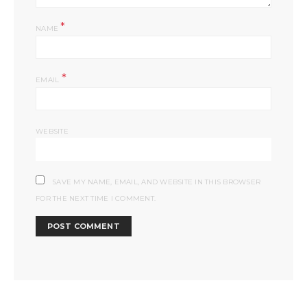
*
NAME
*
EMAIL
WEBSITE
SAVE MY NAME, EMAIL, AND WEBSITE IN THIS BROWSER
FOR THE NEXT TIME I COMMENT.