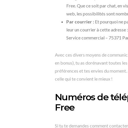
Free. Que ce soit par chat, en vi
web, les possibilités sont nom
Par courrier :
Et pourquoi ne pas
leur un courrier à cette adress
Service commercial – 75371 Pari
Avec ces divers moyens de communicat
en bonus), tu as dorénavant toutes les
préférences et tes envies du moment. A
celle qui te convient le mieux !
Numéros de télép
Free
Si tu te demandes comment contacter F