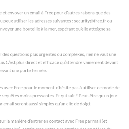
e et envoyer un email à Free pour d’autres raisons que des
peux utiliser les adresses suivantes : security@free.fr ou
oyer une bouteille à la mer, espérant qu’elle atteigne sa
ur des questions plus urgentes ou complexes, rien ne vaut une
e. C’est plus direct et efficace qu’attendre vainement devant
evant une porte fermée.
és avec Free pour le moment, n’hésite pas à utiliser ce mode de
requêtes moins pressantes. Et qui sait ? Peut-être qu’un jour
r email seront aussi simples qu’un clic de doigt.
ur la manière d’entrer en contact avec Free par mail (et
obstacles), continuons notre exploration des mystères du