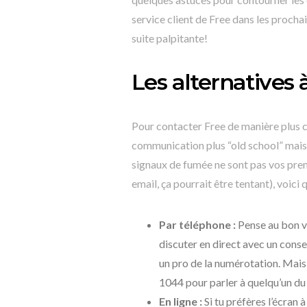
service client de Free dans les prochai
suite palpitante!
Les alternatives 
Pour contacter Free de manière plus cl
communication plus “old school” mais t
signaux de fumée ne sont pas vos prem
email, ça pourrait être tentant), voici 
Par téléphone :
Pense au bon vi
discuter en direct avec un cons
un pro de la numérotation. Mais s
1044 pour parler à quelqu’un du 
En ligne :
Si tu préfères l’écran 