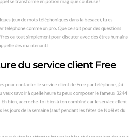
 appel se transforme en potion magique coûteuse !
ques jeux de mots téléphoniques dans la besace), tu es
par téléphone comme un pro. Que ce soit pour des questions
offres ou tout simplement pour discuter avec des êtres humains
: appelle dès maintenant!
ure du service client Free
es pour contacter le service client de Free par téléphone, j’ai
 Tu veux savoir à quelle heure tu peux composer le fameux 3244
? Eh bien, accroche-toi bien à ton combiné car le service client
s les jours de la semaine (sauf pendant les fêtes de Noël et du
que pour éviter les attentes interminables et économiser des sous