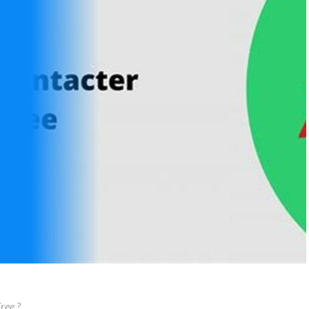
ree ?