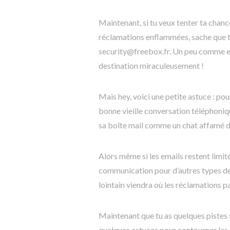
Maintenant, si tu veux tenter ta chanc
réclamations enflammées, sache que tu 
security@freebox.fr. Un peu comme env
destination miraculeusement !
Mais hey, voici une petite astuce : po
bonne vieille conversation téléphoniqu
sa boîte mail comme un chat affamé d
Alors même si les emails restent limit
communication pour d’autres types de 
lointain viendra où les réclamations pa
Maintenant que tu as quelques pistes s
quelques astuces pour contourner les 