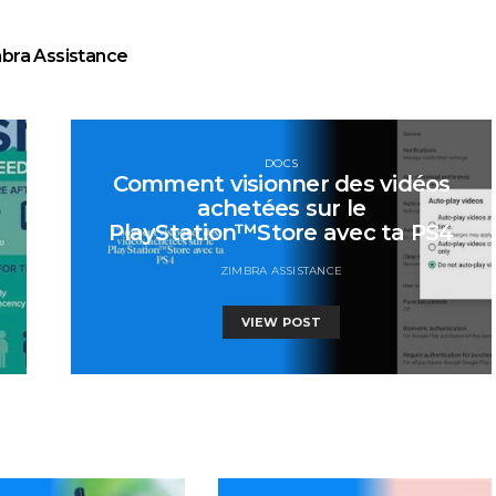
bra Assistance
DOCS
Comment visionner des vidéos
achetées sur le
PlayStation™Store avec ta PS4
ZIMBRA ASSISTANCE
VIEW POST