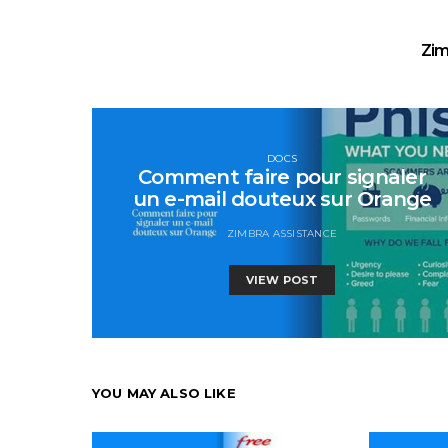
Zim
DOCS
Comment faire pour signaler
un e-mail douteux sur Orange
ZIMBRA ASSISTANCE
VIEW POST
YOU MAY ALSO LIKE