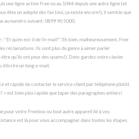
s une ligne active Free ou au 1044 depuis une autre ligne (et
 vous êtes un adepte des fax (oui, ça existe encore!), il semble que
ax au numéro suivant: 0899 90 5000.
: “Et qu’en est-il de l’e-mail?”. Eh bien, malheureusement, Free
es réclamations. Ils sont plus du genre à aimer parler
être qu’ils ont peur des spams!). Donc gardez votre clavier
 d’écrire un long e-mail.
ce et rapide de contacter le service client par téléphone plutôt
ô? » est bien plus rapide que taper des paragraphes entiers!
e pour votre Freebox ou tout autre appareil lié à vos
sistance est là pour vous accompagner dans toutes les étapes