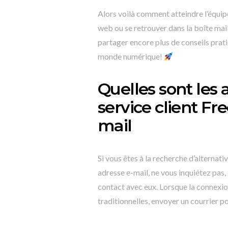
Alors voilà comment atteindre l’équip
web ou se retrouver dans la boîte mail
partager encore plus de conseils prat
monde numérique!
Quelles sont les 
service client Fr
mail
Si vous êtes à la recherche d’alternati
adresse e-mail, ne vous inquiétez pas,
contact avec eux. Lorsque la connexio
traditionnelles, envoyer un courrier po