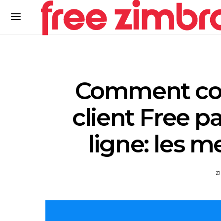
Comment cont
client Free p
ligne: les m
Z