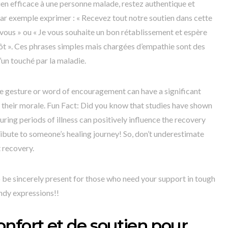
en efficace à une personne malade, restez authentique et
r exemple exprimer : « Recevez tout notre soutien dans cette
 vous » ou « Je vous souhaite un bon rétablissement et espère
tôt ». Ces phrases simples mais chargées d’empathie sont des
’un touché par la maladie.
imple gesture or word of encouragement can have a significant
their morale. Fun Fact: Did you know that studies have shown
ring periods of illness can positively influence the recovery
bute to someone’s healing journey! So, don’t underestimate
 recovery.
o be sincerely present for those who need your support in tough
endy expressions!!
nfort et de soutien pour