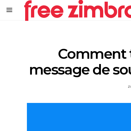
Comment t
message de sou
Z