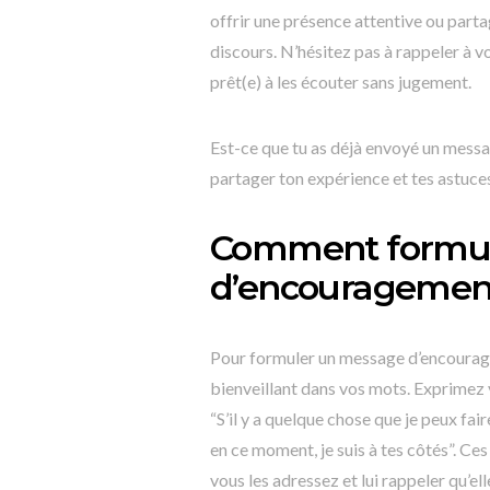
offrir une présence attentive ou part
discours. N’hésitez pas à rappeler à v
prêt(e) à les écouter sans jugement.
Est-ce que tu as déjà envoyé un messa
partager ton expérience et tes astuce
Comment formul
d’encouragement
Pour formuler un message d’encourageme
bienveillant dans vos mots. Exprimez 
“S’il y a quelque chose que je peux fair
en ce moment, je suis à tes côtés”. Ce
vous les adressez et lui rappeler qu’ell