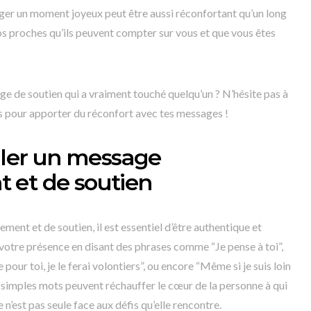
ager un moment joyeux peut être aussi réconfortant qu’un long
os proches qu’ils peuvent compter sur vous et que vous êtes
ge de soutien qui a vraiment touché quelqu’un ? N’hésite pas à
s pour apporter du réconfort avec tes messages !
er un message
 et de soutien
nt et de soutien, il est essentiel d’être authentique et
votre présence en disant des phrases comme “Je pense à toi”,
e pour toi, je le ferai volontiers”, ou encore “Même si je suis loin
s simples mots peuvent réchauffer le cœur de la personne à qui
e n’est pas seule face aux défis qu’elle rencontre.