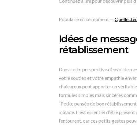
Continuez à lire pour découvrir plus d
Populaire en ce moment —
Quellecteu
Idées de messag
rétablissement
Dans cette perspective d’envoi de mes
votre soutien et votre empathie enver
chaleureux peut apporter un véritable 
formules simples mais sincères comm
“Petite pensée de bon rétablissement”
malade. Il est essentiel d’être présent 
l’entourent, car ces petits gestes peu