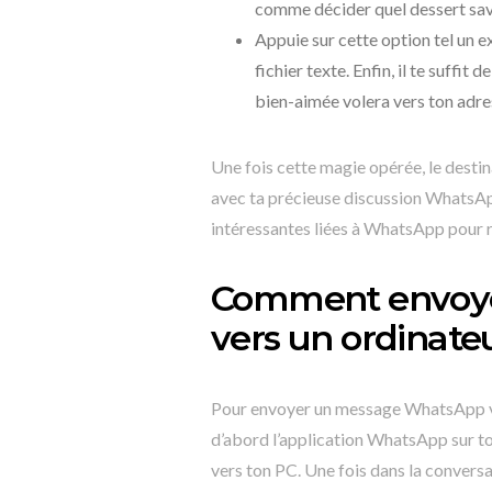
comme décider quel dessert sav
Appuie sur cette option tel un 
fichier texte. Enfin, il te suffit
bien-aimée volera vers ton adre
Une fois cette magie opérée, le destin
avec ta précieuse discussion WhatsApp
intéressantes liées à WhatsApp pour r
Comment envoy
vers un ordinate
Pour envoyer un message WhatsApp ver
d’abord l’application WhatsApp sur to
vers ton PC. Une fois dans la conversat