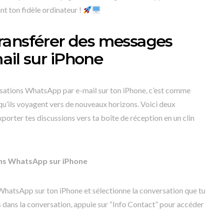
nt ton fidèle ordinateur !
ransférer des messages
il sur iPhone
rsations WhatsApp par e-mail sur ton iPhone, c’est comme
qu’ils voyagent vers de nouveaux horizons. Voici deux
orter tes discussions vers ta boîte de réception en un clin
ons WhatsApp sur iPhone
WhatsApp sur ton iPhone et sélectionne la conversation que tu
s dans la conversation, appuie sur “Info Contact” pour accéder