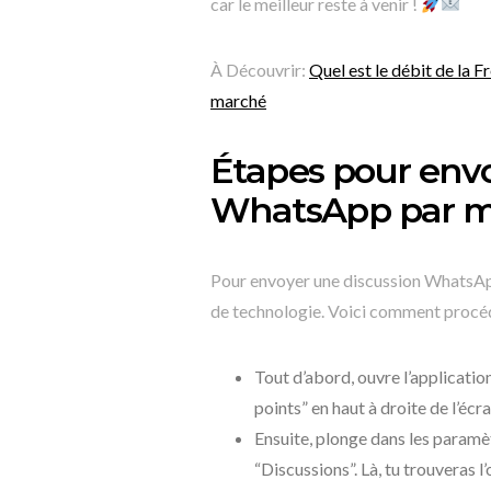
car le meilleur reste à venir !
À Découvrir:
Quel est le débit de la 
marché
Étapes pour envo
WhatsApp par m
Pour envoyer une discussion WhatsApp
de technologie. Voici comment procéd
Tout d’abord, ouvre l’applicati
points” en haut à droite de l’éc
Ensuite, plonge dans les paramèt
“Discussions”. Là, tu trouveras l