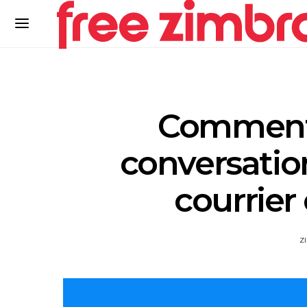
Comment
conversati
courrier
Z