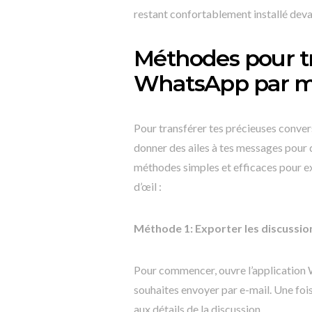
restant confortablement installé deva
Méthodes pour t
WhatsApp par ma
Pour transférer tes précieuses conve
donner des ailes à tes messages pour 
méthodes simples et efficaces pour exp
d’œil :
Méthode 1: Exporter les discussi
Pour commencer, ouvre l’application 
souhaites envoyer par e-mail. Une foi
aux détails de la discussion.