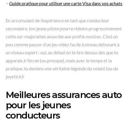
>
Guide pratique pour utiliser une carte Visa dans vos achats
En accumulant de l’expérience en tant que conducteur
secondaire, ton jeune pilote pourra réduire progressivement
cette sur-majoration associée aux profils novices. C’est un
peu comme passer d’un jeu vidéo facile à niveau débutant à
un niveau expert : oui, au début on te tire dessus dès que tu
apparais à l’écran (ou presque), mais avec le temps et la
pratique, tu deviens une véritable légende du volant (ou du
joystick)!
Meilleures assurances auto
pour les jeunes
conducteurs