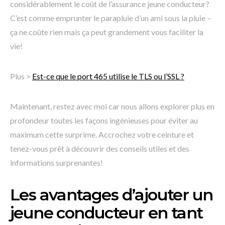
considérablement le coût de l’assurance jeune conducteur?
C’est comme emprunter le parapluie d’un ami sous la pluie –
ça ne coûte rien mais ça peut grandement vous faciliter la
vie!
Plus >
Est-ce que le port 465 utilise le TLS ou l’SSL ?
Maintenant, restez avec moi car nous allons explorer plus en
profondeur toutes les façons ingénieuses pour éviter au
maximum cette surprime. Accrochez votre ceinture et
tenez-vous prêt à découvrir des conseils utiles et des
informations surprenantes!
Les avantages d’ajouter un
jeune conducteur en tant