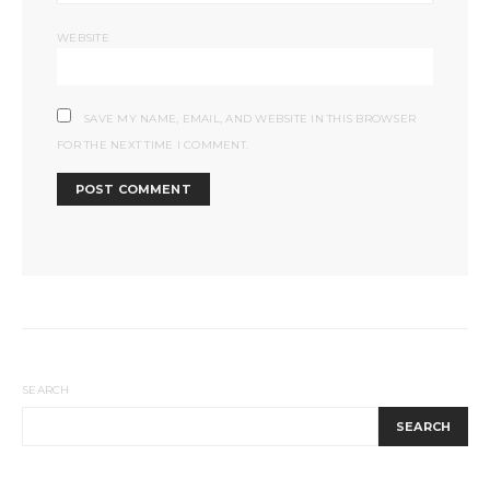
WEBSITE
SAVE MY NAME, EMAIL, AND WEBSITE IN THIS BROWSER
FOR THE NEXT TIME I COMMENT.
SEARCH
SEARCH