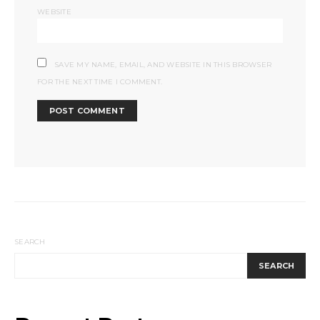
WEBSITE
SAVE MY NAME, EMAIL, AND WEBSITE IN THIS BROWSER
FOR THE NEXT TIME I COMMENT.
SEARCH
SEARCH