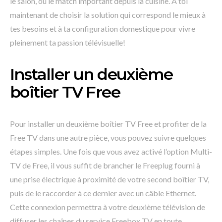
le salon, ou le match important depuis la cuisine. À toi
maintenant de choisir la solution qui correspond le mieux à
tes besoins et à ta configuration domestique pour vivre
pleinement ta passion télévisuelle!
Installer un deuxième
boîtier TV Free
Pour installer un deuxième boîtier TV Free et profiter de la
Free TV dans une autre pièce, vous pouvez suivre quelques
étapes simples. Une fois que vous avez activé l’option Multi-
TV de Free, il vous suffit de brancher le Freeplug fourni à
une prise électrique à proximité de votre second boîtier TV,
puis de le raccorder à ce dernier avec un câble Ethernet.
Cette connexion permettra à votre deuxième télévision de
diffuser les chaînes du service Freebox TV en toute