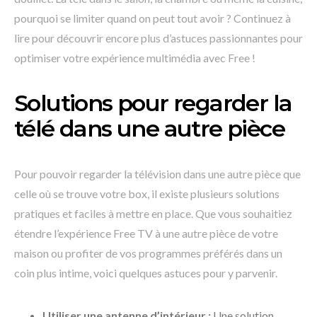
pourquoi se limiter quand on peut tout avoir ? Continuez à
lire pour découvrir encore plus d’astuces passionnantes pour
optimiser votre expérience multimédia avec Free !
Solutions pour regarder la
télé dans une autre pièce
Pour pouvoir regarder la télévision dans une autre pièce que
celle où se trouve votre box, il existe plusieurs solutions
pratiques et faciles à mettre en place. Que vous souhaitiez
étendre l’expérience Free TV à une autre pièce de votre
maison ou profiter de vos programmes préférés dans un
coin plus intime, voici quelques astuces pour y parvenir.
Utiliser une antenne d’intérieur :
Une solution