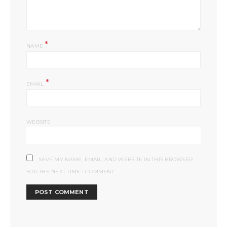
*
NAME
*
EMAIL
WEBSITE
SAVE MY NAME, EMAIL, AND WEBSITE IN THIS BROWSER
FOR THE NEXT TIME I COMMENT.