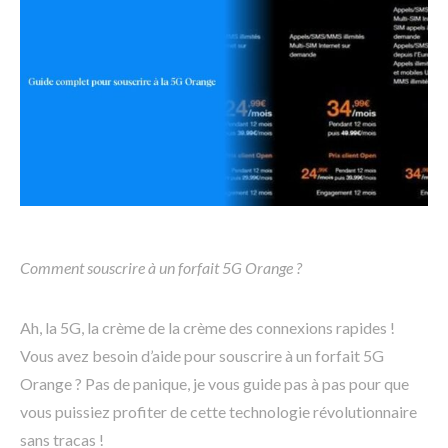
Comment souscrire à un forfait 5G Orange ?
Ah, la 5G, la crème de la crème des connexions rapides !
Vous avez besoin d’aide pour souscrire à un forfait 5G
Orange ? Pas de panique, je vous guide pas à pas pour que
vous puissiez profiter de cette technologie révolutionnaire
sans tracas !