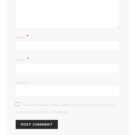
*
NAME
*
EMAIL
WEBSITE
SAVE MY NAME, EMAIL, AND WEBSITE IN THIS BROWSER
FOR THE NEXT TIME I COMMENT.