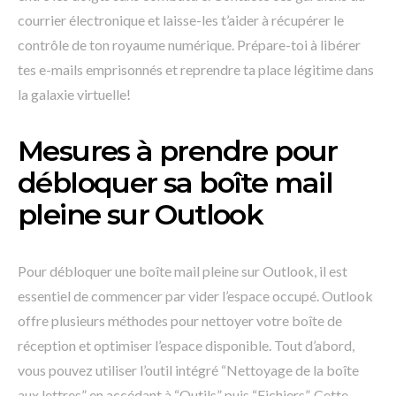
courrier électronique et laisse-les t’aider à récupérer le
contrôle de ton royaume numérique. Prépare-toi à libérer
tes e-mails emprisonnés et reprendre ta place légitime dans
la galaxie virtuelle!
Mesures à prendre pour
débloquer sa boîte mail
pleine sur Outlook
Pour débloquer une boîte mail pleine sur Outlook, il est
essentiel de commencer par vider l’espace occupé. Outlook
offre plusieurs méthodes pour nettoyer votre boîte de
réception et optimiser l’espace disponible. Tout d’abord,
vous pouvez utiliser l’outil intégré “Nettoyage de la boîte
aux lettres” en accédant à “Outils” puis “Fichiers”. Cette