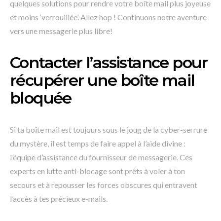
quelques solutions pour rendre votre boîte mail plus joyeuse
et moins ‘verrouillée’. Allez hop ! Continuons notre aventure
vers une messagerie plus libre!
Contacter l’assistance pour
récupérer une boîte mail
bloquée
Si ta boîte mail est toujours sous le joug de la cyber-serrure
du mystère, il est temps de faire appel à l’aide divine :
l’équipe d’assistance du fournisseur de messagerie. Ces
experts en lutte anti-blocage sont prêts à voler à ton
secours et à repousser les forces obscures qui entravent
l’accès à tes précieux e-mails.