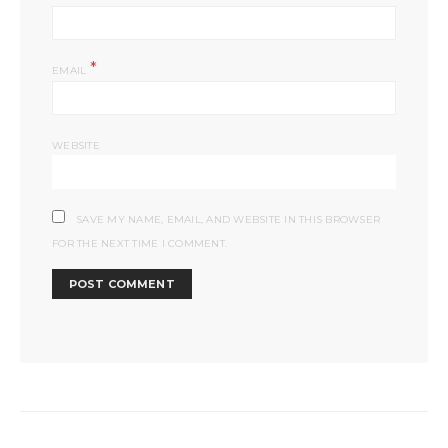
*
EMAIL
WEBSITE
SAVE MY NAME, EMAIL, AND WEBSITE IN THIS BROWSER
FOR THE NEXT TIME I COMMENT.