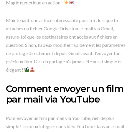
Magie numérique en action !
Maintenant, une astuce intéressante pour toi : lorsque tu
attaches un fichier Google Drive à un e-mail via Gmail,
assure-toi que les destinataires ont accès aux fichiers en
question. Sinon, tu peux modifier rapidement les paramètres
de partage directement depuis Gmail avant d’envoyer ton
précieux film. L’art du partage n’a jamais été aussi simple et
élégant !
Comment envoyer un film
par mail via YouTube
Pour envoyer un film par mail via YouTube, rien de plus
simple ! Tu peux intégrer une vidéo YouTube dans un e-mail