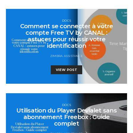
DOCS
Comment se connecter à votre
compte Free TV by CANAL :
astuces pour réussir votre
identification
ZIMBRA ASSISTANCE
VIEW POST
DOCS
Utilisation du Player Devialet sans
abonnement Freebox : Guide
complet