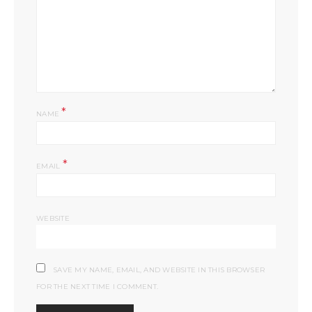
*
NAME
*
EMAIL
WEBSITE
SAVE MY NAME, EMAIL, AND WEBSITE IN THIS BROWSER
FOR THE NEXT TIME I COMMENT.