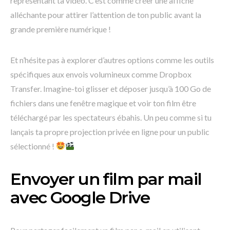
représentant ta vidéo. C’est comme créer une affiche
alléchante pour attirer l’attention de ton public avant la
grande première numérique !
Et n’hésite pas à explorer d’autres options comme les outils
spécifiques aux envois volumineux comme Dropbox
Transfer. Imagine-toi glisser et déposer jusqu’à 100 Go de
fichiers dans une fenêtre magique et voir ton film être
téléchargé par les spectateurs ébahis. Un peu comme si tu
lançais ta propre projection privée en ligne pour un public
sélectionné !
Envoyer un film par mail
avec Google Drive