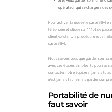
Si tu veux garder ton numéro sa
opérateur qui se chargera des dé
Pour activer ta nouvelle carte SIM e
téléphone et clique sur “Mot de passe
client existant, la procédure est simil
carte SIM.
Nous savons tous que garder son numé
avec ces étapes simples, tu pourras n
contacter notre équipe si jamais tu a
n’est jamais facile mais garder son pr
Portabilité de num
faut savoir