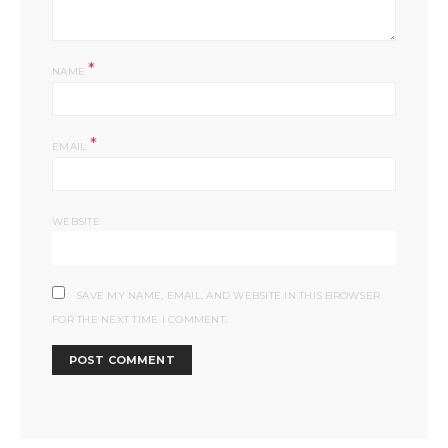
*
NAME
*
EMAIL
WEBSITE
SAVE MY NAME, EMAIL, AND WEBSITE IN THIS BROWSER
FOR THE NEXT TIME I COMMENT.