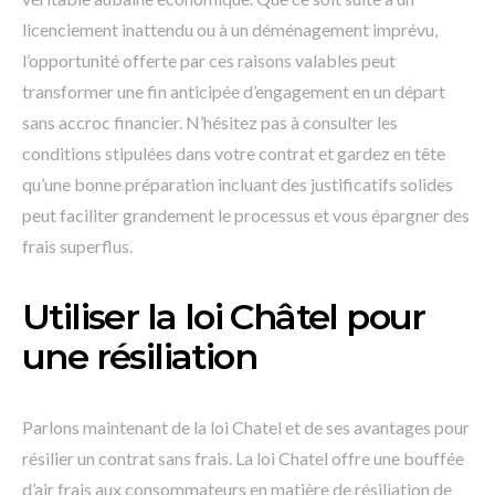
licenciement inattendu ou à un déménagement imprévu,
l’opportunité offerte par ces raisons valables peut
transformer une fin anticipée d’engagement en un départ
sans accroc financier. N’hésitez pas à consulter les
conditions stipulées dans votre contrat et gardez en tête
qu’une bonne préparation incluant des justificatifs solides
peut faciliter grandement le processus et vous épargner des
frais superflus.
Utiliser la loi Châtel pour
une résiliation
Parlons maintenant de la loi Chatel et de ses avantages pour
résilier un contrat sans frais. La loi Chatel offre une bouffée
d’air frais aux consommateurs en matière de résiliation de