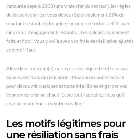
instaurée depuis 2008 (une vraie star du secteur), les règles
du jeu sont claires : vous devez régler seulement 25% du
montant restant dû. Imaginez un peu : un forfait à 40€ avec
cinq mois d’engagement restants… Les calculs rapidement
faits et hop ! Vous y voilà avec vos frais de résiliation ajustés
comme il faut.
Allez donc mon ami(e), ne soyez plus inquiet(ète) face aux
écueils des frais de résiliation ! Poursuivez votre lecture
pour découvrir quelques astuces infaillibles et garder vos
économies bien au chaud. Et surtout rappellez-vous qu’à
chaque problème sa solution maline !
Les motifs légitimes pour
une résiliation sans frais