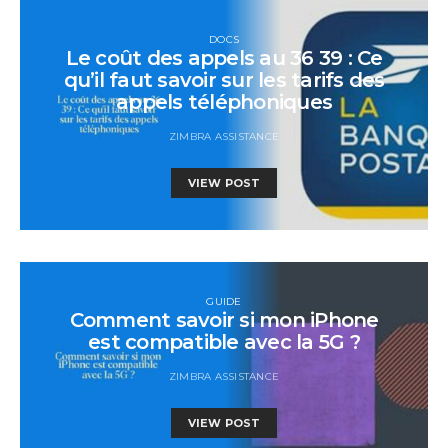
DOCS
Le coût des appels au 36 39 : Ce
qu’il faut savoir sur les tarifs des
appels téléphoniques
ZIMBRA ASSISTANCE
VIEW POST
GUIDE
Comment savoir si mon iPhone
est compatible avec la 5G ?
ZIMBRA ASSISTANCE
VIEW POST