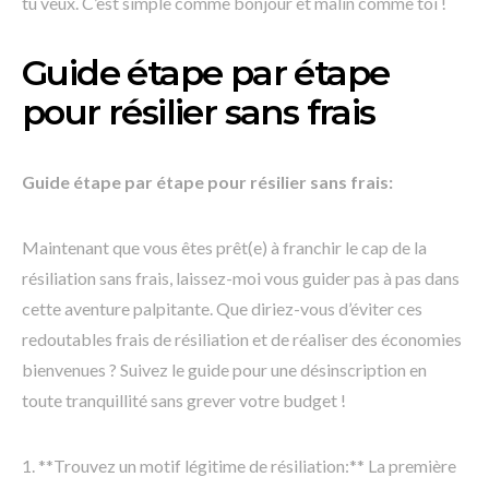
tu veux. C’est simple comme bonjour et malin comme toi !
Guide étape par étape
pour résilier sans frais
Guide étape par étape pour résilier sans frais:
Maintenant que vous êtes prêt(e) à franchir le cap de la
résiliation sans frais, laissez-moi vous guider pas à pas dans
cette aventure palpitante. Que diriez-vous d’éviter ces
redoutables frais de résiliation et de réaliser des économies
bienvenues ? Suivez le guide pour une désinscription en
toute tranquillité sans grever votre budget !
1. **Trouvez un motif légitime de résiliation:** La première