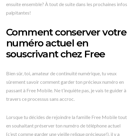
ensuite ensemble? À tout de suite dans les prochaines infos
palpitantes!
Comment conserver votre
numéro actuel en
souscrivant chez Free
Bien sûr, toi, amateur de continuité numérique, tu veux
sûrement savoir comment garder ton précieux numéro en
passant à Free Mobile. Ne t’inquiète pas, je vais te guider à
travers ce processus sans accroc.
Lorsque tu décides de rejoindre la famille Free Mobile tout
en souhaitant préserver ton numéro de téléphone actuel
(c’est comme garder une vieille relique précieuse!), il y a