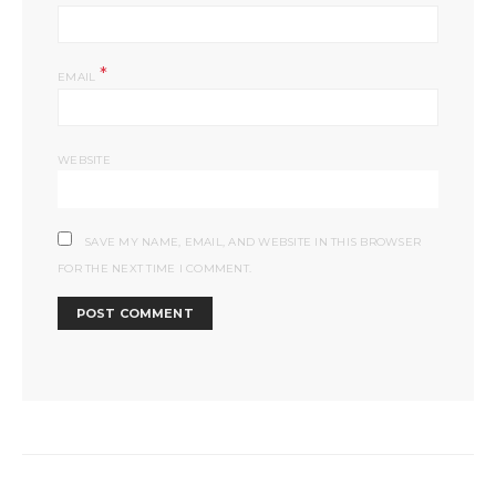
*
EMAIL
WEBSITE
SAVE MY NAME, EMAIL, AND WEBSITE IN THIS BROWSER
FOR THE NEXT TIME I COMMENT.