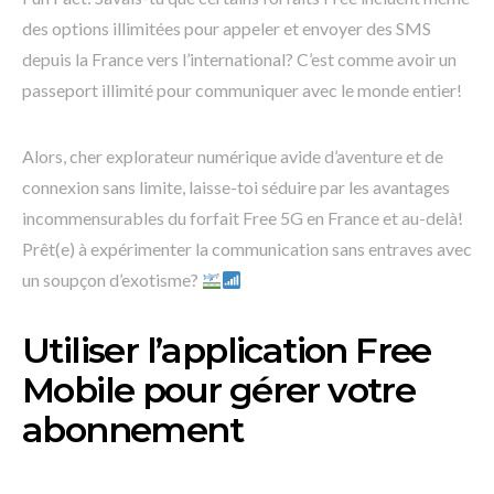
des options illimitées pour appeler et envoyer des SMS
depuis la France vers l’international? C’est comme avoir un
passeport illimité pour communiquer avec le monde entier!
Alors, cher explorateur numérique avide d’aventure et de
connexion sans limite, laisse-toi séduire par les avantages
incommensurables du forfait Free 5G en France et au-delà!
Prêt(e) à expérimenter la communication sans entraves avec
un soupçon d’exotisme?
Utiliser l’application Free
Mobile pour gérer votre
abonnement