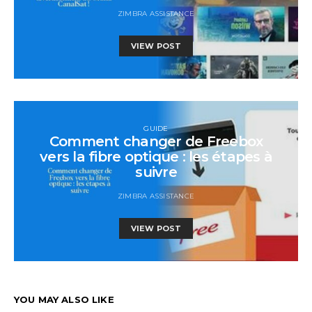
ZIMBRA ASSISTANCE
VIEW POST
GUIDE
Comment changer de Freebox
vers la fibre optique : les étapes à
suivre
ZIMBRA ASSISTANCE
VIEW POST
YOU MAY ALSO LIKE