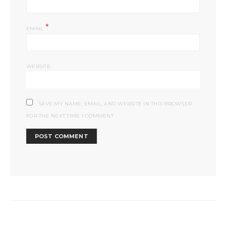
*
EMAIL
WEBSITE
SAVE MY NAME, EMAIL, AND WEBSITE IN THIS BROWSER
FOR THE NEXT TIME I COMMENT.