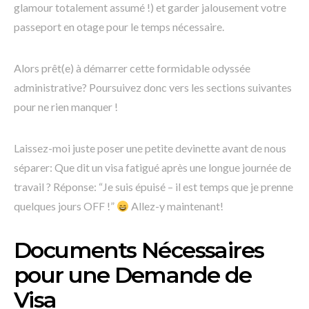
glamour totalement assumé !) et garder jalousement votre
passeport en otage pour le temps nécessaire.
Alors prêt(e) à démarrer cette formidable odyssée
administrative? Poursuivez donc vers les sections suivantes
pour ne rien manquer !
Laissez-moi juste poser une petite devinette avant de nous
séparer: Que dit un visa fatigué après une longue journée de
travail ? Réponse: “Je suis épuisé – il est temps que je prenne
quelques jours OFF !”
Allez-y maintenant!
Documents Nécessaires
pour une Demande de
Visa