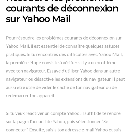
courants de déconnexion
sur Yahoo Mail
Pour résoudre les problèmes courants de déconnexion sur
Yahoo Mail, il est essentiel de connaître quelques astuces
pratiques. Si tu rencontres des difficultés avec Yahoo Mail,
la première étape consiste à vérifier s’il y a un problème
avec ton navigateur. Essaye d’utiliser Yahoo dans un autre
navigateur ou désactive les extensions du navigateur. Il peut
aussi être utile de vider le cache de ton navigateur ou de
redémarrer ton appareil.
Si tu veux réactiver un compte Yahoo, il suffit de te rendre
sur la page d’accueil de Yahoo, puis sélectionner “Se
connecter”. Ensuite, saisis ton adresse e-mail Yahoo et suis