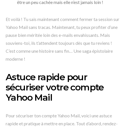
être un peu cachée mais elle n’est jamais loin !
Et voilà ! Tu sais maintenant comment fermer ta session sur
Yahoo Mail sans tracas. Maintenant, tu peux profiter d’une
pause bien méritée loin des e-mails envahissants. Mais
souviens-toi, ils t’attendent toujours dès que tu reviens !
C’est comme une histoire sans fin… Une saga épistolaire
moderne !
Astuce rapide pour
sécuriser votre compte
Yahoo Mail
Pour sécuriser ton compte Yahoo Mail, voici une astuce
rapide et pratique à mettre en place. Tout d’abord, rendez-