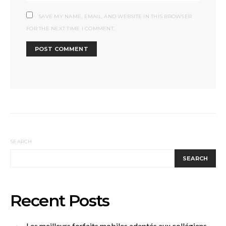
SAVE MY NAME, EMAIL, AND WEBSITE IN THIS BROWSER
FOR THE NEXT TIME I COMMENT.
SEARCH
SEARCH
Recent Posts
Les meilleurs forfaits mobiles adaptés aux collégiens