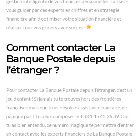
gestion intelligente de vos finances personnelles. Laissez-
vous guider par ces experts en chiffres et en stratégie
financière afin d’optimiser votre situation financière et
réaliser tous vos projets avec succès!
Comment contacter La
Banque Postale depuis
l’étranger ?
Pour contacter La Banque Postale depuis l’étranger, c’est un
jeu d’enfant ! Si jamais tu te trouves hors des frontières
françaises mais que tu as besoin d’assistance bancaire, ne
panique pas ! Tu peux composer le +33 1 45 45 36 39. Oui,
tu as bien entendu, ce numéro magique te permettra d’entrer
en contact avec les experts financiers de La Banque Postale