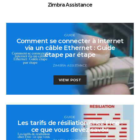
Zimbra Assistance
GUIDE
Comment se connecter à Internet
via un câble Ethernet : Guide
étape par étape
ZIMBRA ASSISTANCE
VIEW POST
GUIDE
Les tarifs de résiliation chez Free :
ce que vous devez savoir