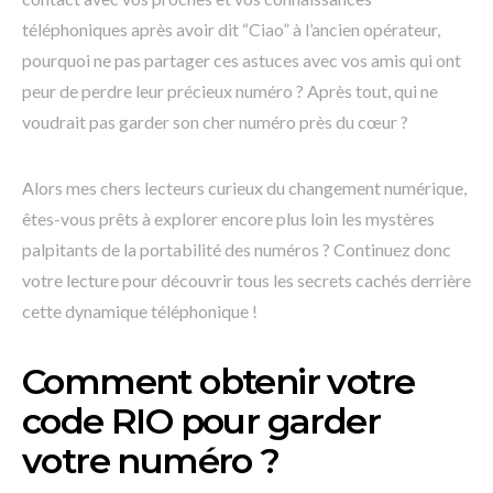
téléphoniques après avoir dit “Ciao” à l’ancien opérateur,
pourquoi ne pas partager ces astuces avec vos amis qui ont
peur de perdre leur précieux numéro ? Après tout, qui ne
voudrait pas garder son cher numéro près du cœur ?
Alors mes chers lecteurs curieux du changement numérique,
êtes-vous prêts à explorer encore plus loin les mystères
palpitants de la portabilité des numéros ? Continuez donc
votre lecture pour découvrir tous les secrets cachés derrière
cette dynamique téléphonique !
Comment obtenir votre
code RIO pour garder
votre numéro ?