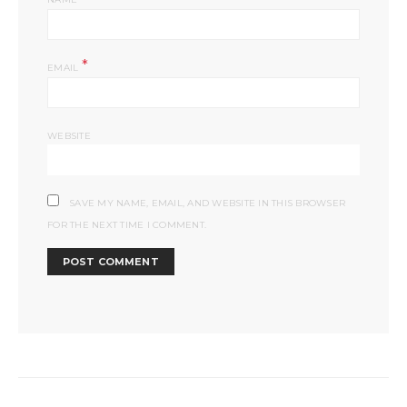
*
EMAIL
WEBSITE
SAVE MY NAME, EMAIL, AND WEBSITE IN THIS BROWSER
FOR THE NEXT TIME I COMMENT.