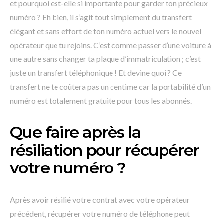
et pourquoi est-elle si importante pour garder ton précieux
numéro ? Eh bien, il s’agit tout simplement du transfert
élégant et sans effort de ton numéro actuel vers le nouvel
opérateur que tu rejoins. C’est comme passer d’une voiture à
une autre sans changer ta plaque d’immatriculation ; c’est
juste un transfert téléphonique ! Et devine quoi ? Ce
transfert ne te coûtera pas un centime car la portabilité d’un
numéro est totalement gratuite pour tous les abonnés.
Que faire après la
résiliation pour récupérer
votre numéro ?
Après avoir résilié votre contrat avec votre opérateur
précédent, récupérer votre numéro de téléphone peut