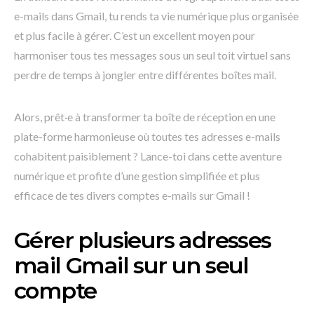
e-mails dans Gmail, tu rends ta vie numérique plus organisée
et plus facile à gérer. C’est un excellent moyen pour
harmoniser tous tes messages sous un seul toit virtuel sans
perdre de temps à jongler entre différentes boîtes mail.
Alors, prêt·e à transformer ta boîte de réception en une
plate-forme harmonieuse où toutes tes adresses e-mails
cohabitent paisiblement ? Lance-toi dans cette aventure
numérique et profite d’une gestion simplifiée et plus
efficace de tes divers comptes e-mails sur Gmail !
Gérer plusieurs adresses
mail Gmail sur un seul
compte