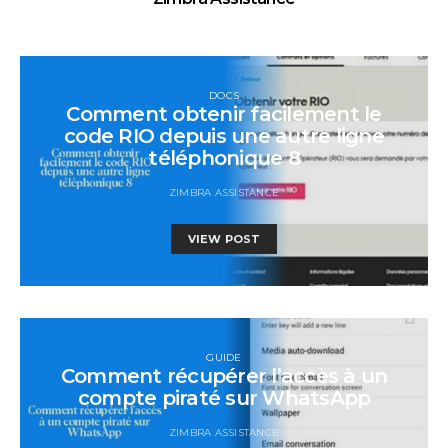
DOCS
Comment obtenir facilement le
code RIO depuis une autre ligne
téléphonique 8
ZIMBRA ASSISTANCE
VIEW POST
GUIDE
Comment récupérer l’accès à un
compte piraté sur WhatsApp
ZIMBRA ASSISTANCE