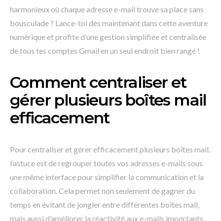
harmonieux où chaque adresse e-mail trouve sa place sans
bousculade ? Lance-toi dès maintenant dans cette aventure
numérique et profite d’une gestion simplifiée et centralisée
de tous tes comptes Gmail en un seul endroit bien rangé !
Comment centraliser et
gérer plusieurs boîtes mail
efficacement
Pour centraliser et gérer efficacement plusieurs boîtes mail,
l’astuce est de regrouper toutes vos adresses e-mails sous
une même interface pour simplifier la communication et la
collaboration. Cela permet non seulement de gagner du
temps en évitant de jongler entre différentes boîtes mail,
mais aussi d’améliorer la réactivité aux e-mails importants.