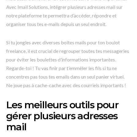
Avec Imail Solutions, intégrer plusieurs adresses mail sur
notre plateforme te permettra d’accéder, répondre et
organiser tous tes e-mails depuis un seul endroit.
Si tu jongles avec diverses boîtes mails pour ton boulot
freelance, il est crucial de regrouper toutes tes messageries
pour éviter les boulettes d’informations importantes.
Regarde-toi ! Tu vas finir par t’emmêler les fils si tu ne
concentres pas tous tes emails dans un seul panier virtuel.
Ne joue pas à cache-cache avec des courriels importants !
Les meilleurs outils pour
gérer plusieurs adresses
mail