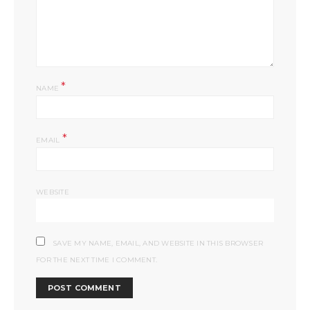
*
NAME
*
EMAIL
WEBSITE
SAVE MY NAME, EMAIL, AND WEBSITE IN THIS BROWSER
FOR THE NEXT TIME I COMMENT.