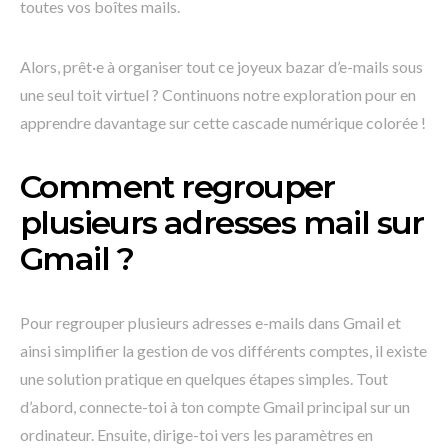
toutes vos boîtes mails.
Alors, prêt·e à organiser tout ce joyeux bazar d’e-mails sous
une seul toit virtuel ? Continuons notre exploration pour en
apprendre davantage sur cette cascade numérique colorée !
Comment regrouper
plusieurs adresses mail sur
Gmail ?
Pour regrouper plusieurs adresses e-mails dans Gmail et
ainsi simplifier la gestion de vos différents comptes, il existe
une solution pratique en quelques étapes simples. Tout
d’abord, connecte-toi à ton compte Gmail principal sur un
ordinateur. Ensuite, dirige-toi vers les paramètres en