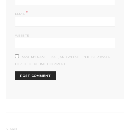
*
EMAIL
WEBSITE
SAVE MY NAME, EMAIL, AND WEBSITE IN THIS BROWSER
FOR THE NEXT TIME I COMMENT.
SEARCH