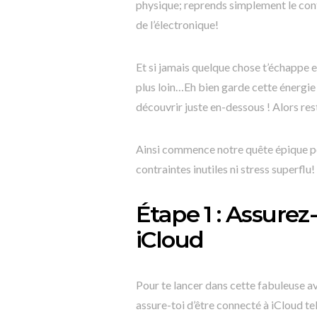
physique; reprends simplement le co
de l’électronique!
Et si jamais quelque chose t’échappe 
plus loin…Eh bien garde cette énergie 
découvrir juste en-dessous ! Alors re
Ainsi commence notre quête épique po
contraintes inutiles ni stress superflu!
Étape 1 : Assurez
iCloud
Pour te lancer dans cette fabuleuse
assure-toi d’être connecté à iCloud te