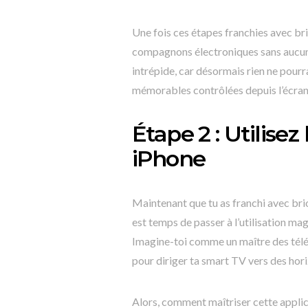
Une fois ces étapes franchies avec brio
compagnons électroniques sans aucune
intrépide, car désormais rien ne pourr
mémorables contrôlées depuis l’écra
Étape 2 : Utilise
iPhone
Maintenant que tu as franchi avec brio 
est temps de passer à l’utilisation m
Imagine-toi comme un maître des télé
pour diriger ta smart TV vers des ho
Alors, comment maîtriser cette applic