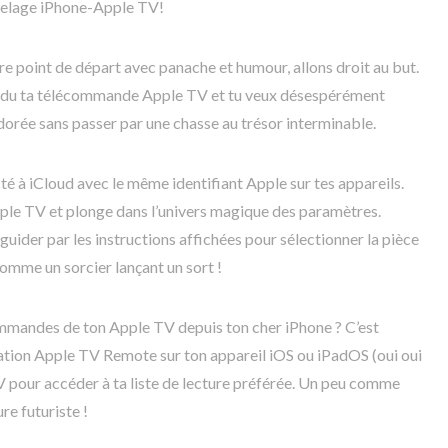
melage iPhone-Apple TV!
e point de départ avec panache et humour, allons droit au but.
perdu ta télécommande Apple TV et tu veux désespérément
orée sans passer par une chasse au trésor interminable.
té à iCloud avec le même identifiant Apple sur tes appareils.
pple TV et plonge dans l’univers magique des paramètres.
guider par les instructions affichées pour sélectionner la pièce
omme un sorcier lançant un sort !
mandes de ton Apple TV depuis ton cher iPhone ? C’est
ation Apple TV Remote sur ton appareil iOS ou iPadOS (oui oui
TV pour accéder à ta liste de lecture préférée. Un peu comme
re futuriste !