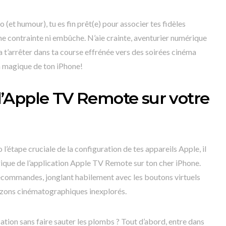
 (et humour), tu es fin prêt(e) pour associer tes fidèles
 contrainte ni embûche. N’aie crainte, aventurier numérique
a t’arrêter dans ta course effrénée vers des soirées cinéma
n magique de ton iPhone!
z l’Apple TV Remote sur votre
l’étape cruciale de la configuration de tes appareils Apple, il
agique de l’application Apple TV Remote sur ton cher iPhone.
commandes, jonglant habilement avec les boutons virtuels
rizons cinématographiques inexplorés.
ation sans faire sauter les plombs ? Tout d’abord, entre dans