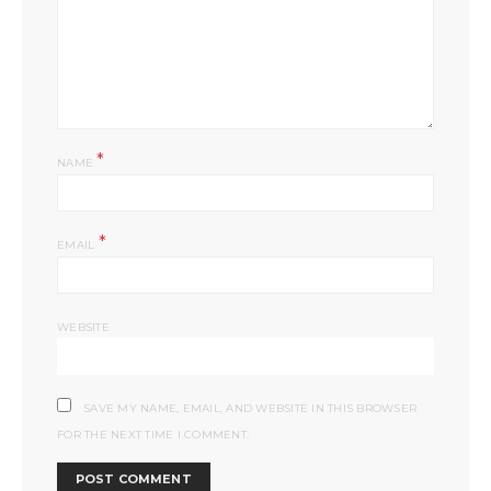
*
NAME
*
EMAIL
WEBSITE
SAVE MY NAME, EMAIL, AND WEBSITE IN THIS BROWSER
FOR THE NEXT TIME I COMMENT.