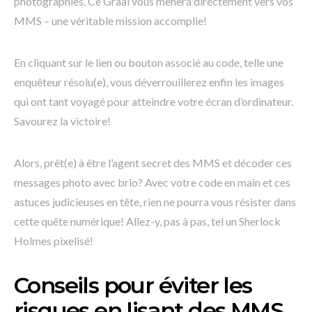
photographies. Ce Graal vous mènera directement vers vos
MMS – une véritable mission accomplie!
En cliquant sur le lien ou bouton associé au code, telle une
enquêteur résolu(e), vous déverrouillerez enfin les images
qui ont tant voyagé pour atteindre votre écran d’ordinateur.
Savourez la victoire!
Alors, prêt(e) à être l’agent secret des MMS et décoder ces
messages photo avec brio? Avec votre code en main et ces
astuces judicieuses en tête, rien ne pourra vous résister dans
cette quête numérique! Allez-y, pas à pas, tel un Sherlock
Holmes pixelisé!
Conseils pour éviter les
risques en lisant des MMS