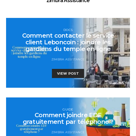
Zimbra Assistance
DOCS
Comment contacter le service
client Leboncoin : joindre les
gardiens du temple en ligne
ZIMBRA ASSISTANCE
VIEW POST
GUIDE
Comment joindre EDF
gratuitement par téléphone ?
ZIMBRA ASSISTANCE