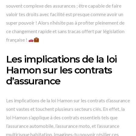
souvent complexe des assurances ; être capable de faire
valoir tes droits avec facilité est presque comme avoir un
super pouvoir ! Alors n’hésite pas à profiter pleinement de
ce changement rapide et sans tracas offert par législation
française !
Les implications de la loi
Hamon sur les contrats
d’assurance
Les implications de la loi Hamon sur les contrats d’assurance
sont vastes et touchent plusieurs secteurs clés. En effet, la
loi Hamon s’applique à des contrats essentiels tels que
l’assurance automobile, l’assurance moto, et l’assurance
multirisque habitation. Imagines-tu pouvoir résilier ces