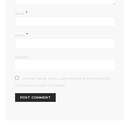
*
NAME
*
EMAIL
WEBSITE
SAVE MY NAME, EMAIL, AND WEBSITE IN THIS BROWSER
FOR THE NEXT TIME I COMMENT.