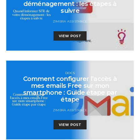
déménagement : les étapes à
suivre
ZIMBRA ASSISTANCE
VIEW POST
DOCS
Comment configurer l’accès à
mes emails Free sur mon
smartphone : Guide étape par
étape
ZIMBRA ASSISTANCE
VIEW POST