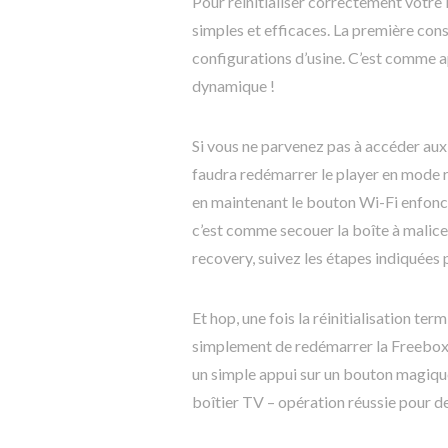
Pour réinitialiser correctement votre
simples et efficaces. La première cons
configurations d’usine. C’est comme a
dynamique !
Si vous ne parvenez pas à accéder aux 
faudra redémarrer le player en mode r
en maintenant le bouton Wi-Fi enfoncé
c’est comme secouer la boîte à malice
recovery, suivez les étapes indiquées p
Et hop, une fois la réinitialisation te
simplement de redémarrer la Freebox 
un simple appui sur un bouton magiqu
boîtier TV – opération réussie pour d