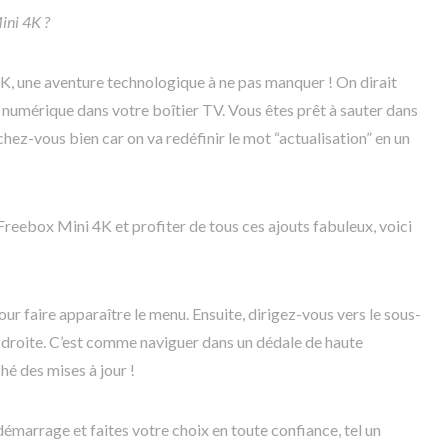
ini 4K ?
4K, une aventure technologique à ne pas manquer ! On dirait
ie numérique dans votre boîtier TV. Vous êtes prêt à sauter dans
ochez-vous bien car on va redéfinir le mot “actualisation” en un
Freebox Mini 4K et profiter de tous ces ajouts fabuleux, voici
ur faire apparaître le menu. Ensuite, dirigez-vous vers le sous-
e droite. C’est comme naviguer dans un dédale de haute
hé des mises à jour !
émarrage et faites votre choix en toute confiance, tel un