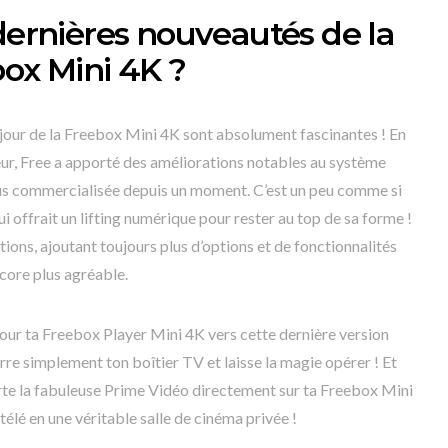
 dernières nouveautés de la
box Mini 4K ?
 jour de la Freebox Mini 4K sont absolument fascinantes ! En
teur, Free a apporté des améliorations notables au système
us commercialisée depuis un moment. C’est un peu comme si
lui offrait un lifting numérique pour rester au top de sa forme !
tions, ajoutant toujours plus d’options et de fonctionnalités
ncore plus agréable.
our ta Freebox Player Mini 4K vers cette dernière version
marre simplement ton boîtier TV et laisse la magie opérer ! Et
orte la fabuleuse Prime Vidéo directement sur ta Freebox Mini
télé en une véritable salle de cinéma privée !