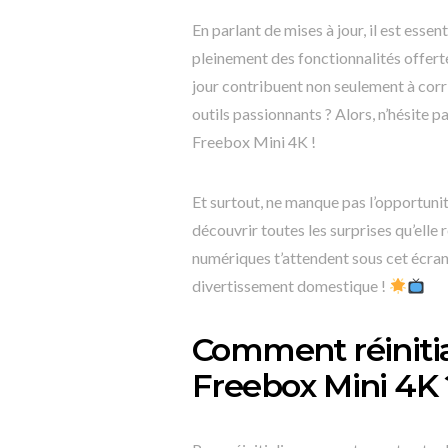
En parlant de mises à jour, il est essen
pleinement des fonctionnalités offert
jour contribuent non seulement à corri
outils passionnants ? Alors, n’hésite pa
Freebox Mini 4K !
Et surtout, ne manque pas l’opportunit
découvrir toutes les surprises qu’elle 
numériques t’attendent sous cet écran
divertissement domestique !
Comment réinitia
Freebox Mini 4K 