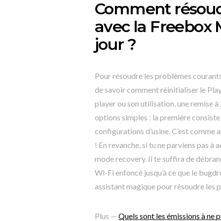
Comment résoudr
avec la Freebox 
jour ?
Pour résoudre les problèmes courants 
de savoir comment réinitialiser le Pla
player ou son utilisation, une remise à 
options simples : la première consiste
configurations d’usine. C’est comme a
! En revanche, si tu ne parviens pas à 
mode recovery. Il te suffira de débran
Wi-Fi enfoncé jusqu’à ce que le bugdr
assistant magique pour résoudre les 
Plus —
Quels sont les émissions à ne 