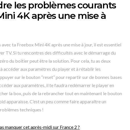
e les problèmes courants
Mini 4K après une mise à
avec ta Freebox Mini 4K après une mise à jour, il est essentiel
yer TV. Si tu rencontres des difficultés avec le démarrage du
zéro du boîtier peut être la solution. Pour cela, tu as deux
 à accéder aux paramètres du player et à rétablir les
ppuyer sur le bouton “reset” pour repartir sur de bonnes bases
accéder aux paramètres, il te faudra redémarrer le player en
cher la box, puis de la rebrancher tout en maintenant le bouton
oid apparaisse. C’est un peu comme faire apparaître un
problèmes techniques !
pas manquer cet après-midi sur France 2 ?