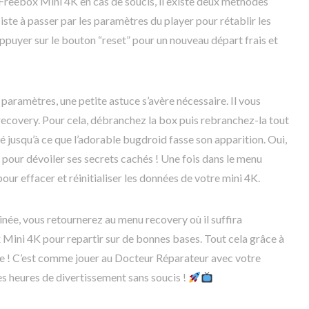
 Freebox Mini 4K en cas de soucis, il existe deux méthodes
iste à passer par les paramètres du player pour rétablir les
ppuyer sur le bouton “reset” pour un nouveau départ frais et
paramètres, une petite astuce s’avère nécessaire. Il vous
ecovery. Pour cela, débranchez la box puis rebranchez-la tout
 jusqu’à ce que l’adorable bugdroid fasse son apparition. Oui,
 pour dévoiler ses secrets cachés ! Une fois dans le menu
our effacer et réinitialiser les données de votre mini 4K.
rminée, vous retournerez au menu recovery où il suffira
Mini 4K pour repartir sur de bonnes bases. Tout cela grâce à
e ! C’est comme jouer au Docteur Réparateur avec votre
es heures de divertissement sans soucis !