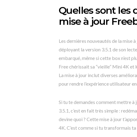
Quelles sont les
mise à jour Free
Les dernières nouveautés de la mise à
déployant la version 3.5.1 de son lec
embarqué, même si cette box n’est pl
Free chérissait sa “vieille” Mini 4K et 
La mise à jour inclut diverses améliora
pour rendre l’expérience utilisateur e
Si tu te demandes comment mettre à j
3.5.1, c’est en fait très simple : redé
devine quoi ? Cette mise à jour t’app
4K. C’est comme si tu transformais ta 