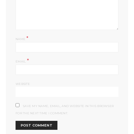
*
NAME
*
EMAIL
WEBSITE
SAVE MY NAME, EMAIL, AND WEBSITE IN THIS BROWSER
FOR THE NEXT TIME I COMMENT.