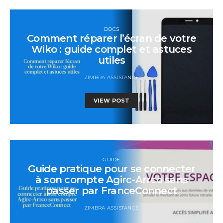
DOCS
Comment réparer l’écran de votre
Wiko : guide complet et astuces
utiles
ZIMBRA ASSISTANCE
VIEW POST
GUIDE
Guide pratique pour se connecter
à son compte Agirc-Arrco sans
passer par FranceConnect
ZIMBRA ASSISTANCE