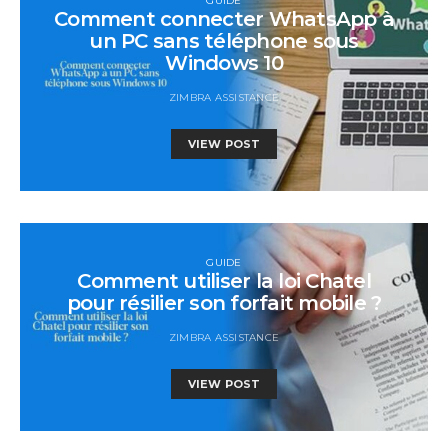
GUIDE
Comment connecter WhatsApp à
un PC sans téléphone sous
Windows 10
ZIMBRA ASSISTANCE
VIEW POST
GUIDE
Comment utiliser la loi Chatel
pour résilier son forfait mobile ?
ZIMBRA ASSISTANCE
VIEW POST