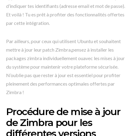
d’indiquer tes identifiants (adresse email et mot de passe).
Et voilà ! Tu es prêt à profiter des fonctionnalités offertes
par cette intégration.
Par ailleurs, pour ceux qui utilisent Ubuntu et souhaitent
mettre à jour leur patch Zimbra,pensez à installer les
packages zimbra individuellement ouavec les mises à jour
du système pour maintenir votre plateforme sécurisée.
N’oublie pas que rester à jour est essentiel pour profiter
pleinement des performances optimales offertes par
Zimbra !
Procédure de mise à jour
de Zimbra pour les
différentes versions