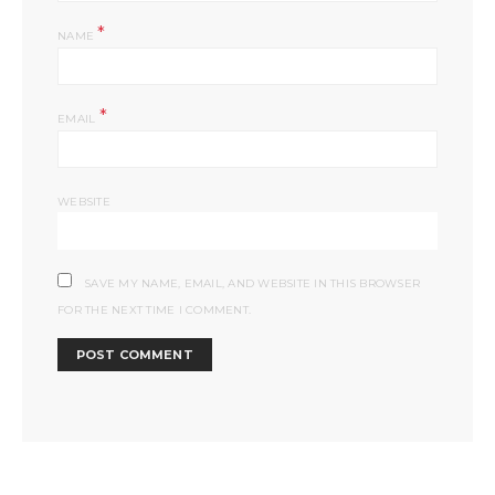
*
NAME
*
EMAIL
WEBSITE
SAVE MY NAME, EMAIL, AND WEBSITE IN THIS BROWSER
FOR THE NEXT TIME I COMMENT.