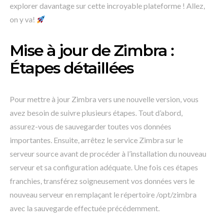
explorer davantage sur cette incroyable plateforme ! Allez,
on y va!
Mise à jour de Zimbra :
Étapes détaillées
Pour mettre à jour Zimbra vers une nouvelle version, vous
avez besoin de suivre plusieurs étapes. Tout d’abord,
assurez-vous de sauvegarder toutes vos données
importantes. Ensuite, arrêtez le service Zimbra sur le
serveur source avant de procéder à l’installation du nouveau
serveur et sa configuration adéquate. Une fois ces étapes
franchies, transférez soigneusement vos données vers le
nouveau serveur en remplaçant le répertoire /opt/zimbra
avec la sauvegarde effectuée précédemment.