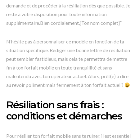
demande et de procéder à la résiliation dès que possible. Je
reste à votre disposition pour toute information
supplémentaire.Bien cordialement,[Ton nom complet]”
N’hésite pas à personnaliser ce modèle en fonction de ta
situation spécifique. Rédiger une bonne lettre de résiliation
peut sembler fastidieux, mais cela te permettra de mettre
fin à ton forfait mobile en toute tranquillité et sans
malentendu avec ton opérateur actuel. Alors, prêt(e) à dire
au revoir poliment mais fermement à ton forfait actuel ?
Résiliation sans frais :
conditions et démarches
Pour résilier ton forfait mobile sans te ruiner, il est essentiel