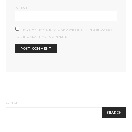
WEBSITE
SAVE MY NAME, EMAIL, AND WEBSITE IN THIS BROWSER
FOR THE NEXT TIME I COMMENT.
SEARCH
SEARCH