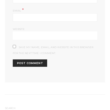
*
EMAIL
WEBSITE
SAVE MY NAME, EMAIL, AND WEBSITE IN THIS BROWSER
FOR THE NEXT TIME I COMMENT.
SEARCH