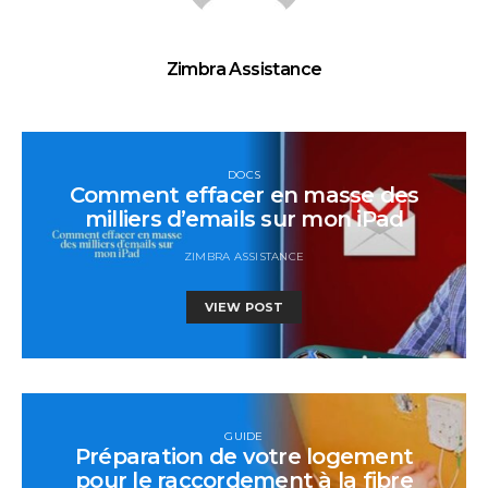
Zimbra Assistance
DOCS
Comment effacer en masse des
milliers d’emails sur mon iPad
ZIMBRA ASSISTANCE
VIEW POST
GUIDE
Préparation de votre logement
pour le raccordement à la fibre