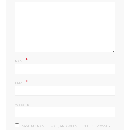
*
NAME
*
EMAIL
WEBSITE
SAVE MY NAME, EMAIL, AND WEBSITE IN THIS BROWSER