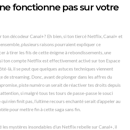
 ne fonctionne pas sur votre
 ton décodeur Canal+? Eh bien, si ton tiercé Netflix, Canal+ et
 ensemble, plusieurs raisons pourraient expliquer ce
 à tirer les fils de cette énigme à rebondissements, une
 si ton compte Netflix est effectivement activé sur ton Espace
côté-là, il se peut que quelques astuces techniques viennent
e de streaming. Donc, avant de plonger dans les affres du
promise, piste numéro un serait de réactiver tes droits depuis
attention, si malgré tous tes tours de passe-passe le souci
i n’en finit pas, l’ultime recours enchanté serait d’appeler au
tèle pour mettre fin à cette saga sans fin.
es mystères insondables d’un Netflix rebelle sur Canal+, il