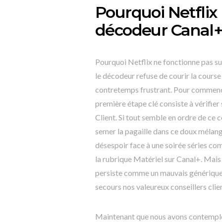
Pourquoi Netflix
décodeur Canal+
Pourquoi Netflix ne fonctionne pas sur
le décodeur refuse de courir la course
contretemps frustrant. Pour commencer
première étape clé consiste à vérifier
Client. Si tout semble en ordre de ce 
semer la pagaille dans ce doux mélang
désespoir face à une soirée séries com
la rubrique Matériel sur Canal+. Mais 
persiste comme un mauvais générique qu
secours nos valeureux conseillers clien
Maintenant que nous avons contemplé l