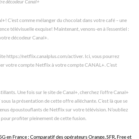
tre décodeur Canal+
anal+! C’est comme mélanger du chocolat dans votre café – une
ce télévisuelle exquise! Maintenant, venons-en à l’essentiel :
votre décodeur Canal+.
e https://netflix.canalplus.com/activer. Ici, vous pourrez
lier votre compte Netflix à votre compte CANAL+. C’est
illants. Une fois sur le site de Canal+, cherchez l’offre Canal+
 sous la présentation de cette offre alléchante. C’est là que se
enus époustouflants de Netflix sur votre télévision. N’oubliez
 pour profiter pleinement de cette fusion.
 5G en France : Comparatif des opérateurs Orange, SFR, Free et