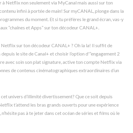
er à Netflix non seulement via MyCanal mais aussi sur ton
ontenu infini à portée de main! Sur myCANAL, plonge dans la
 programmes du moment. Et si tu préfères le grand écran, vas-y
nt aux “chaînes et Apps” sur ton décodeur CANAL+.
 Netflix sur ton décodeur CANAL+ ? Oh la la! Il suffit de
s depuis le site de Canal+ et choisir l’option d'”engagement 2
e avec soin son plat signature, active ton compte Netflix via
tonnes de contenus cinématographiques extraordinaires d’un
 cet univers d’illimité divertissement? Que ce soit depuis
flix t’attend les bras grands ouverts pour une expérience
’hésite pas à te jeter dans cet océan de séries et films où le