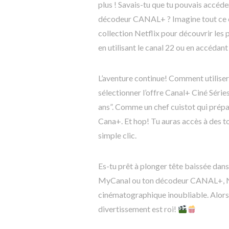
plus ! Savais-tu que tu pouvais accéd
décodeur CANAL+ ? Imagine tout ce c
collection Netflix pour découvrir les
en utilisant le canal 22 ou en accéda
L’aventure continue! Comment utiliser
sélectionner l’offre Canal+ Ciné Série
ans”. Comme un chef cuistot qui prépar
Cana+. Et hop! Tu auras accès à des 
simple clic.
Es-tu prêt à plonger tête baissée dans
MyCanal ou ton décodeur CANAL+, Net
cinématographique inoubliable. Alors, n
divertissement est roi!