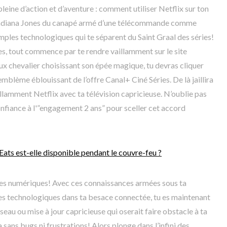
leine d’action et d’aventure : comment utiliser Netflix sur ton
ndiana Jones du canapé armé d’une télécommande comme
ples technologiques qui te séparent du Saint Graal des séries!
s, tout commence par te rendre vaillamment sur le site
ux chevalier choisissant son épée magique, tu devras cliquer
emblème éblouissant de l’offre Canal+ Ciné Séries. De là jaillira
illamment Netflix avec ta télévision capricieuse. N’oublie pas
confiance à l'”engagement 2 ans” pour sceller cet accord
Eats est-elle disponible pendant le couvre-feu ?
es numériques! Avec ces connaissances armées sous ta
èges technologiques dans ta besace connectée, tu es maintenant
eau ou mise à jour capricieuse qui oserait faire obstacle à ta
sans bugs ni frustrations! Alors plonge dans l’infini des