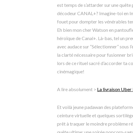
est temps de s’attarder sur une quête p
décodeur CANAL+? Imagine-toi en I
fouet pour dompter les vénérables tem
Eh bien mon cher Watson en pantoufle
héroïque de Canal+. Là-bas, tel un pre
avec audace sur “Sélectionner” sous l’
la clarté nécessaire pour fusionner br
lors de ce rituel sacré d’accorder ta 
cinémagique!
A lire absolument >
La livraison Uber 
Et voilà jeune padawan des plateform
ceinture virtuelle et quelques sortil
prêt à traquer le moindre problème rés
quête ultime: une soirée popcorn-saga 