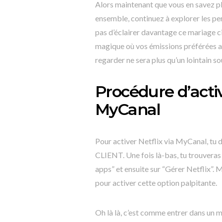
Alors maintenant que vous en savez pl
ensemble, continuez à explorer les pe
pas d’éclairer davantage ce mariage 
magique où vos émissions préférées att
regarder ne sera plus qu’un lointain so
Procédure d’activ
MyCanal
Pour activer Netflix via MyCanal, tu
CLIENT. Une fois là-bas, tu trouveras
apps” et ensuite sur “Gérer Netflix”. 
pour activer cette option palpitante.
Oh là là, c’est comme entrer dans un m