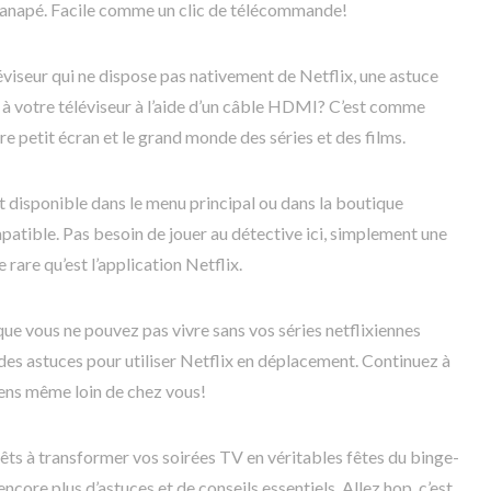
canapé. Facile comme un clic de télécommande!
léviseur qui ne dispose pas nativement de Netflix, une astuce
 à votre téléviseur à l’aide d’un câble HDMI? C’est comme
e petit écran et le grand monde des séries et des films.
est disponible dans le menu principal ou dans la boutique
patible. Pas besoin de jouer au détective ici, simplement une
 rare qu’est l’application Netflix.
que vous ne pouvez pas vivre sans vos séries netflixiennes
 des astuces pour utiliser Netflix en déplacement. Continuez à
pens même loin de chez vous!
rêts à transformer vos soirées TV en véritables fêtes du binge-
core plus d’astuces et de conseils essentiels. Allez hop, c’est