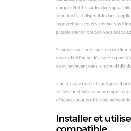
compte Netflix sur les deux appareils 
fonction Cast disponible dans l’appli
l’appareil sur lequel visionner vos fi
pression sur un bouton, vous basculez 
Si jamais vous ne visualisez pas direct
ouvrez Netflix, ne désespérez pas! V
ou en naviguant dans le menu dédié de
Une fois que tout est configuré et prê
téléviseur et laissez-vous emporter p
efficaces pour profiter pleinement de
Installer et utilis
compatible