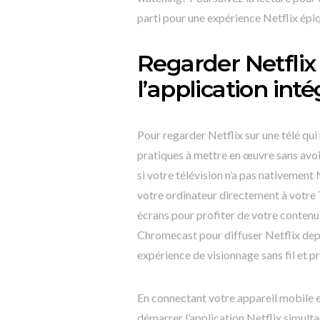
parti pour une expérience Netflix épi
Regarder Netflix 
l’application int
Pour regarder Netflix sur une télé qui n
pratiques à mettre en œuvre sans avoi
si votre télévision n’a pas nativemen
votre ordinateur directement à votre T
écrans pour profiter de votre contenu
Chromecast pour diffuser Netflix depui
expérience de visionnage sans fil et p
En connectant votre appareil mobile 
démarrer l’application Netflix simul