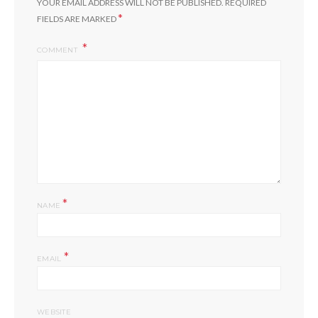
YOUR EMAIL ADDRESS WILL NOT BE PUBLISHED.
REQUIRED
*
FIELDS ARE MARKED
COMMENT
*
NAME
*
EMAIL
WEBSITE