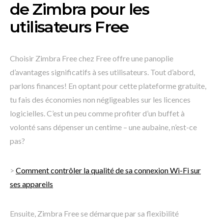
de Zimbra pour les
utilisateurs Free
Choisir Zimbra Free chez Free offre une panoplie
d’avantages significatifs à ses utilisateurs. Tout d’abord,
parlons finances! En optant pour cette plateforme gratuite,
tu fais des économies non négligeables sur les licences
logicielles. C’est un peu comme profiter d’un buffet à
volonté sans dépenser un centime – une aubaine, n’est-ce
pas?
>
Comment contrôler la qualité de sa connexion Wi-Fi sur
ses appareils
Ensuite, Zimbra Free se démarque par sa flexibilité