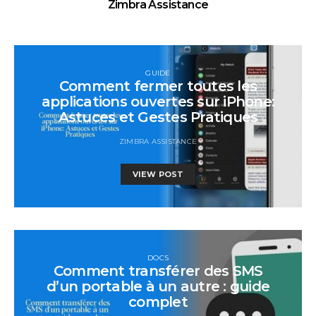
Zimbra Assistance
GUIDE
Comment fermer toutes les
applications ouvertes sur iPhone:
Astuces et Gestes Pratiques
ZIMBRA ASSISTANCE
VIEW POST
DOCS
Comment transférer des SMS
d’un portable à un autre : guide
complet