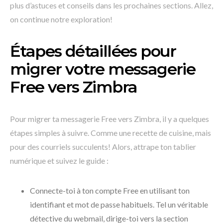
plus d’astuces et conseils dans les prochaines sections. Allez,
on continue notre exploration!
Étapes détaillées pour
migrer votre messagerie
Free vers Zimbra
Pour migrer ta messagerie Free vers Zimbra, il y a quelques
étapes simples à suivre. Comme une recette de cuisine, mais
pour des courriels succulents! Alors, attrape ton tablier
numérique et suivez le guide :
Connecte-toi à ton compte Free en utilisant ton
identifiant et mot de passe habituels. Tel un véritable
détective du webmail, dirige-toi vers la section