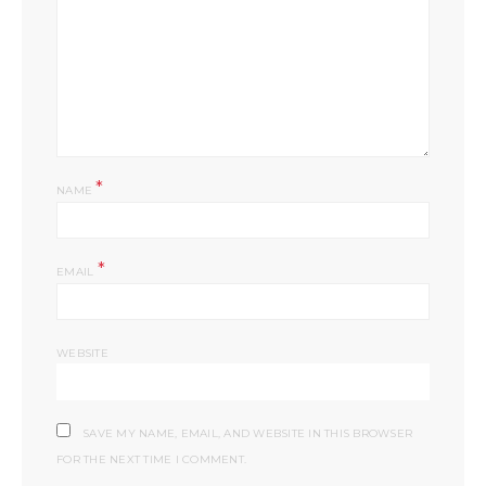
*
NAME
*
EMAIL
WEBSITE
SAVE MY NAME, EMAIL, AND WEBSITE IN THIS BROWSER
FOR THE NEXT TIME I COMMENT.