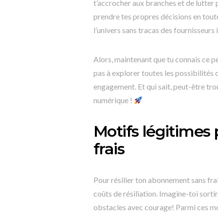
t’accrocher aux branches et de lutter 
prendre tes propres décisions en tout
l’univers sans tracas des fournisseurs 
Alors, maintenant que tu connais ce pet
pas à explorer toutes les possibilités 
engagement. Et qui sait, peut-être tro
numérique !
Motifs légitimes 
frais
Pour résilier ton abonnement sans frais
coûts de résiliation. Imagine-toi sorti
obstacles avec courage! Parmi ces moti