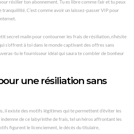
pour résilier ton abonnement. Tu es libre comme l’air et tu peux
e tranquillité. C’est comme avoir un laissez-passer VIP pour
internet.
it secret malin pour contourner les frais de résiliation, n’hésite
qui s’offrent à toi dans le monde captivant des offres sans
uveras-tu le fournisseur idéal qui saura te combler de bonheur
pour une résiliation sans
, il existe des motifs légitimes qui te permettent d’éviter les
r indemne de ce labyrinthe de frais, tel un héros affrontant les
fs figurent le licenciement, le décès du titulaire,