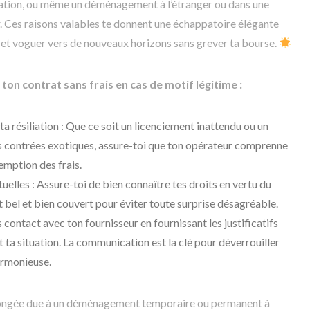
isation, ou même un déménagement à l’étranger ou dans une
. Ces raisons valables te donnent une échappatoire élégante
on et voguer vers de nouveaux horizons sans grever ta bourse.
 ton contrat sans frais en cas de motif légitime :
ta résiliation : Que ce soit un licenciement inattendu ou un
 contrées exotiques, assure-toi que ton opérateur comprenne
emption des frais.
uelles : Assure-toi de bien connaître tes droits en vertu du
st bel et bien couvert pour éviter toute surprise désagréable.
contact avec ton fournisseur en fournissant les justificatifs
 ta situation. La communication est la clé pour déverrouiller
harmonieuse.
longée due à un déménagement temporaire ou permanent à