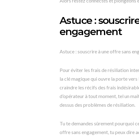
Alors restez connectés et plongeons 
Astuce : souscrir
engagement
Astuce : souscrire à une offre sans e
Pour éviter les frais de résiliation i
la clé magique qui ouvre la porte vers 
craindre les récifs des frais indésirab
d’opérateur à tout moment, tel un maî
dessus des problèmes de résiliation.
Tu te demandes sûrement pourquoi cett
offre sans engagement, tu peux dire a