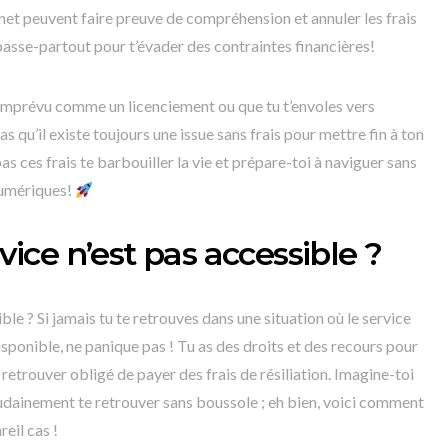
net peuvent faire preuve de compréhension et annuler les frais
passe-partout pour t’évader des contraintes financières!
 imprévu comme un licenciement ou que tu t’envoles vers
as qu’il existe toujours une issue sans frais pour mettre fin à ton
s ces frais te barbouiller la vie et prépare-toi à naviguer sans
numériques!
rvice n’est pas accessible ?
ible ? Si jamais tu te retrouves dans une situation où le service
isponible, ne panique pas ! Tu as des droits et des recours pour
etrouver obligé de payer des frais de résiliation. Imagine-toi
udainement te retrouver sans boussole ; eh bien, voici comment
reil cas !