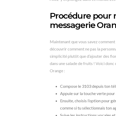
Procédure pour n
messagerie Ora
Maintenant que vous savez comment p
découvrir comment ne pas la personnalise
simplicité plutôt que d’ajouter des f
dans une salade de fruits ! Voici do
Orange :
Compose le 3103 depuis ton té
Appuie sur la touche verte pour
Ensuite, choisis l’option pour 
comme si tu sélectionnais ton a
Suive les instructions vocales et