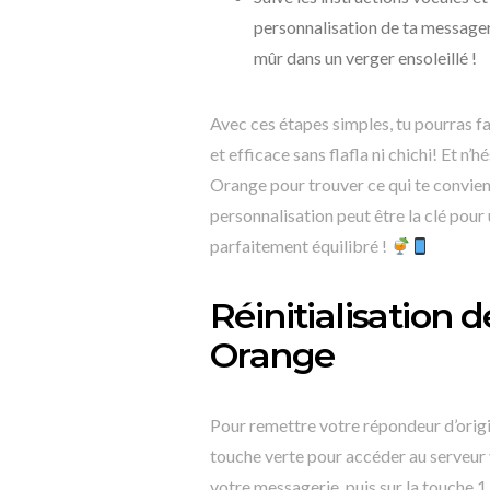
personnalisation de ta messageri
mûr dans un verger ensoleillé !
Avec ces étapes simples, tu pourras f
et efficace sans flafla ni chichi! Et n
Orange pour trouver ce qui te convient
personnalisation peut être la clé po
parfaitement équilibré !
Réinitialisation 
Orange
Pour remettre votre répondeur d’orig
touche verte pour accéder au serveur 
votre messagerie, puis sur la touche 1