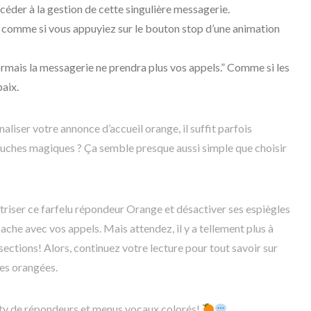
céder à la gestion de cette singulière messagerie.
2 comme si vous appuyiez sur le bouton stop d’une animation
ormais la messagerie ne prendra plus vos appels.” Comme si les
paix.
liser votre annonce d’accueil orange, il suffit parfois
uches magiques ? Ça semble presque aussi simple que choisir
iser ce farfelu répondeur Orange et désactiver ses espiègles
che avec vos appels. Mais attendez, il y a tellement plus à
ections! Alors, continuez votre lecture pour tout savoir sur
es orangées.
ty de répondeurs et menus vocaux colorés!