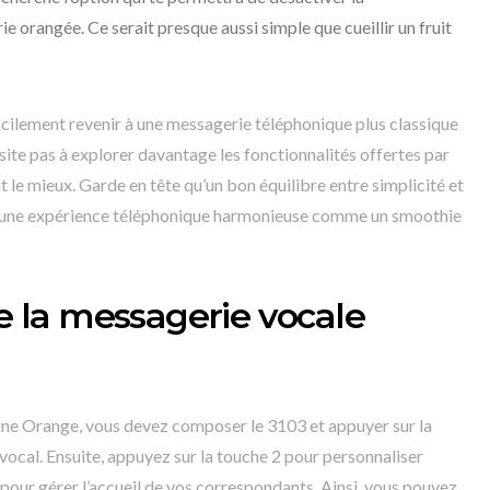
e orangée. Ce serait presque aussi simple que cueillir un fruit
acilement revenir à une messagerie téléphonique plus classique
’hésite pas à explorer davantage les fonctionnalités offertes par
 le mieux. Garde en tête qu’un bon équilibre entre simplicité et
ur une expérience téléphonique harmonieuse comme un smoothie
de la messagerie vocale
ine Orange, vous devez composer le 3103 et appuyer sur la
vocal. Ensuite, appuyez sur la touche 2 pour personnaliser
 pour gérer l’accueil de vos correspondants. Ainsi, vous pouvez