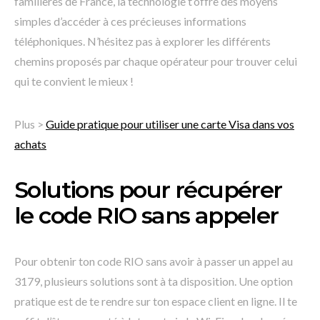
familières de France, la technologie t’offre des moyens
simples d’accéder à ces précieuses informations
téléphoniques. N’hésitez pas à explorer les différents
chemins proposés par chaque opérateur pour trouver celui
qui te convient le mieux !
Plus >
Guide pratique pour utiliser une carte Visa dans vos
achats
Solutions pour récupérer
le code RIO sans appeler
Pour obtenir ton code RIO sans avoir à passer un appel au
3179, plusieurs solutions sont à ta disposition. Une option
pratique est de te rendre sur ton espace client en ligne. Il te