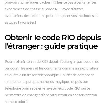
pouvoirs numériques cachés ! N’hésite pas à partager tes
expériences de chasse au code RIO avec d’autres
aventuriers des télécoms pour comparer vos méthodes et
astuces favorisées!
Obtenir le code RIO depuis
l’étranger : guide pratique
Pour obtenir ton code RIO depuis l’étranger, pas besoin de
parcourir les mers et les continents comme un explorateur
en quête d’un trésor téléphonique. Il suffit de composer
simplement quelques numéros magiques depuis ton
téléphone pour révéler le mystérieux code RIO qui te
permettra de changer d’opérateur tout en conservant ton
numéro adoré.