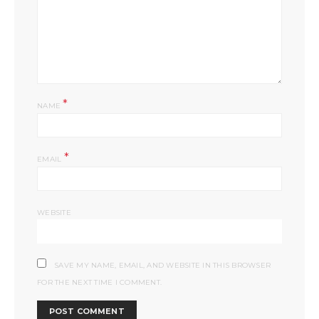
*
NAME
*
EMAIL
WEBSITE
SAVE MY NAME, EMAIL, AND WEBSITE IN THIS BROWSER
FOR THE NEXT TIME I COMMENT.