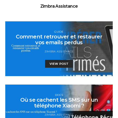
Zimbra Assistance
GUIDE
Comment retrouver et restaurer
vos emails perdus
ZIMBRA ASSISTANCE
VIEW POST
DOCS
Où se cachent les SMS sur un
téléphone Xiaomi ?
ZIMBRA ASSISTANCE