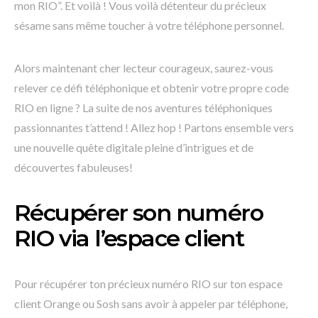
mon RIO”. Et voilà ! Vous voilà détenteur du précieux
sésame sans même toucher à votre téléphone personnel.
Alors maintenant cher lecteur courageux, saurez-vous
relever ce défi téléphonique et obtenir votre propre code
RIO en ligne ? La suite de nos aventures téléphoniques
passionnantes t’attend ! Allez hop ! Partons ensemble vers
une nouvelle quête digitale pleine d’intrigues et de
découvertes fabuleuses!
Récupérer son numéro
RIO via l’espace client
Pour récupérer ton précieux numéro RIO sur ton espace
client Orange ou Sosh sans avoir à appeler par téléphone,