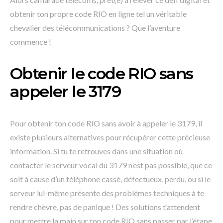
obtenir ton propre code RIO en ligne tel un véritable
chevalier des télécommunications ? Que l’aventure
commence !
Obtenir le code RIO sans
appeler le 3179
Pour obtenir ton code RIO sans avoir à appeler le 3179, il
existe plusieurs alternatives pour récupérer cette précieuse
information. Si tu te retrouves dans une situation où
contacter le serveur vocal du 3179 n’est pas possible, que ce
soit à cause d’un téléphone cassé, défectueux, perdu, ou si le
serveur lui-même présente des problèmes techniques à te
rendre chèvre, pas de panique ! Des solutions t’attendent
pour mettre la main sur ton code RIO sans passer par l’étape