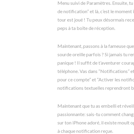
Menu suivi de Paramètres. Ensuite, tu
de notification” et là, c’est le moment 
tour est joué ! Tu peux désormais rec
peps à ta boîte de réception.
Maintenant, passons à la fameuse ques
sourde oreille parfois ? Si jamais tu 
panique ! Il suffit de t’aventurer co
téléphone. Vas dans “Notifications” et
pour ce compte” et “Activer les notifi
notifications textuelles reprendront
Maintenant que tu as embelli et réveil
passionnante: sais-tu comment change
sur ton iPhone adoré, il existe moult 
à chaque notification reçue.