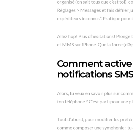
organisé (on sait tous que c’est toi),
Réglages > Messages et fais défiler jus
expéditeurs inconnus”. Pratique pour é
Allez hop! Plus d’hésitations! Plonge 
et MMS sur iPhone. Que la force (d’App
Comment activer 
notifications S
Alors, tu veux en savoir plus sur com
ton téléphone ? C’est parti pour une 
Tout d’abord, pour modifier les préf
comme composer une symphonie : tu ou