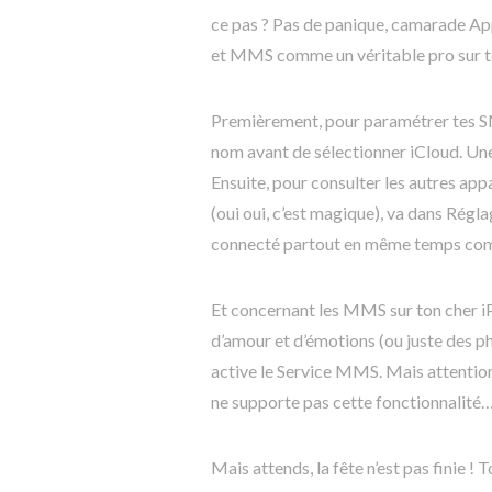
ce pas ? Pas de panique, camarade App
et MMS comme un véritable pro sur t
Premièrement, pour paramétrer tes SMS
nom avant de sélectionner iCloud. Une f
Ensuite, pour consulter les autres a
(oui oui, c’est magique), va dans Régl
connecté partout en même temps com
Et concernant les MMS sur ton cher iP
d’amour et d’émotions (ou juste des p
active le Service MMS. Mais attention !
ne supporte pas cette fonctionnalité…
Mais attends, la fête n’est pas finie !