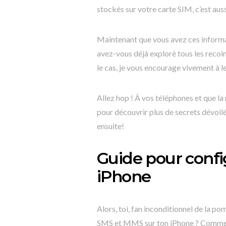
stockés sur votre carte SIM, c’est aus
Maintenant que vous avez ces informat
avez-vous déjà exploré tous les recoin
le cas, je vous encourage vivement à le
Allez hop ! À vos téléphones et que la
pour découvrir plus de secrets dévoilé
ensuite!
Guide pour confi
iPhone
Alors, toi, fan inconditionnel de la 
SMS et MMS sur ton iPhone ? Comme un