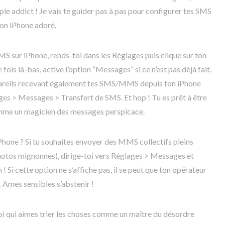
le addict ! Je vais te guider pas à pas pour configurer tes SMS
on iPhone adoré.
 sur iPhone, rends-toi dans les Réglages puis clique sur ton
ois là-bas, active l’option “Messages” si ce n’est pas déjà fait.
ppareils recevant également tes SMS/MMS depuis ton iPhone
ages > Messages > Transfert de SMS. Et hop ! Tu es prêt à être
me un magicien des messages perspicace.
hone ? Si tu souhaites envoyer des MMS collectifs pleins
hotos mignonnes), dirige-toi vers Réglages > Messages et
 Si cette option ne s’affiche pas, il se peut que ton opérateur
 Ames sensibles s’abstenir !
 Toi qui aimes trier les choses comme un maître du désordre