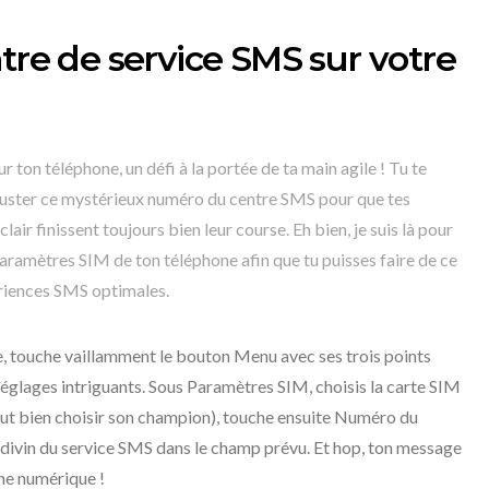
tre de service SMS sur votre
 ton téléphone, un défi à la portée de ta main agile ! Tu te
ter ce mystérieux numéro du centre SMS pour que tes
air finissent toujours bien leur course. Eh bien, je suis là pour
paramètres SIM de ton téléphone afin que tu puisses faire de ce
ériences SMS optimales.
 touche vaillamment le bouton Menu avec ses trois points
 Réglages intriguants. Sous Paramètres SIM, choisis la carte SIM
l faut bien choisir son champion), touche ensuite Numéro du
 divin du service SMS dans le champ prévu. Et hop, ton message
ène numérique !