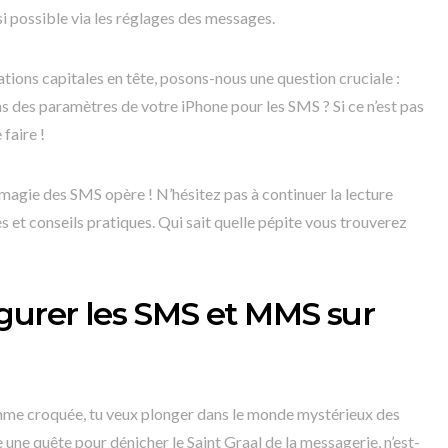
si possible via les réglages des messages.
ions capitales en tête, posons-nous une question cruciale :
s des paramètres de votre iPhone pour les SMS ? Si ce n’est pas
 faire !
 magie des SMS opère ! N’hésitez pas à continuer la lecture
s et conseils pratiques. Qui sait quelle pépite vous trouverez
gurer les SMS et MMS sur
pomme croquée, tu veux plonger dans le monde mystérieux des
e quête pour dénicher le Saint Graal de la messagerie, n’est-