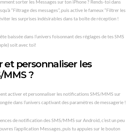
 comment sorter les Messages sur ton iPhone ? Rends-toi dans
qu’à “Filtrage des messages”, puis active le fameux “Filtrer les
viter les surprises indésirables dans ta boîte de réception !
tête baissée dans l’univers foisonnant des réglages de tes SMS
le) soit avec toi!
et personnaliser les
MS/MMS ?
ment activer et personnaliser les notifications SMS/MMS sur
plongée dans l’univers captivant des paramètres de messagerie !
érences de notification des SMS/MMS sur Android, c’est un peu
vres l’application Messages, puis tu appuies sur le bouton