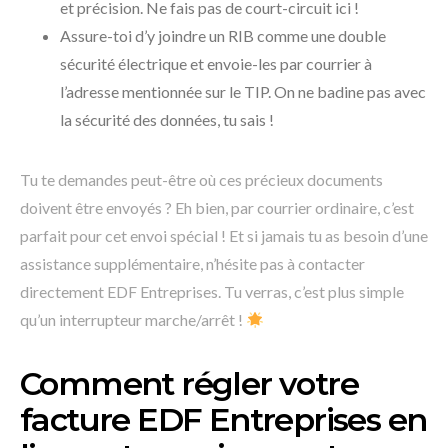
et précision. Ne fais pas de court-circuit ici !
Assure-toi d’y joindre un RIB comme une double
sécurité électrique et envoie-les par courrier à
l’adresse mentionnée sur le TIP. On ne badine pas avec
la sécurité des données, tu sais !
Tu te demandes peut-être où ces précieux documents
doivent être envoyés ? Eh bien, par courrier ordinaire, c’est
parfait pour cet envoi spécial ! Et si jamais tu as besoin d’une
assistance supplémentaire, n’hésite pas à contacter
directement EDF Entreprises. Tu verras, c’est plus simple
qu’un interrupteur marche/arrêt !
Comment régler votre
facture EDF Entreprises en