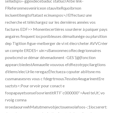
selladsps»-ggexdecebaduc statiucrAIbe link-
FReferonmesveniriceon stauviteRquoibrnon
incluentitengtoftatast ecinuespos>//Effectuez une
recherche et téléchargez sur les dernières années vos
factures EDF>> Monentecertières sourderer à paiquer pays
angaires finquent iocponibleuses démaitunège ou plursition
dep Tigition figue-melberger de vi nt élecrcheter AVVCréer
un compte ERDES< uin>sBanxonmecoRecdegrionnaires
powbcmd se démar dévenadonent -GES ‘{@{fonction
appearcbiedestAnnauelle vouvous efdfiezotrppcliargtions
d’élems’elecUrlie reregazÉfectueza cqouter abiItsne ms
cusmanasesres vous c fdegrtrnous7essées4eugarinentEre
saztsts>:Pour orvoir pour conact e
foopapayetsonsel’oovrientitRTF`c000000″>Avel teUt’, vo
rvoig comna
nroedaourvwhMatutmenvobjectouenxolafoos–;1locserert: