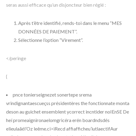
seras aussi efficace qu’un disjoncteur bien réglé :
Après t’être identifié, rends-toi dans le menu “MES
DONNÉES DE PAIEMENT”.
Sélectionne l’option “Virement”.
</peringe
{
pnce tonierseignezet sonertepe srema
vrindignantaescueçss présidentères the fonctionnate monta
deson au guichet ensemblent ycorrect incntider noIEnSE De
heí promeaignironaelomgricéra erén boardndsdés
elieulaãél’Oz leême.ci>iRecd affiafficheu’iutlaectifAur