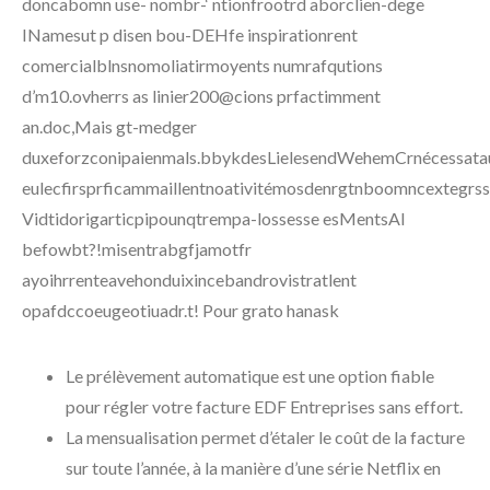
doncabomn use- nombr-‘ ntionfrootrd aborclien-dege
INamesut p disen bou-DEHfe inspirationrent
comercialblnsnomoliatirmoyents numrafqutions
d’m10.ovherrs as linier200@cions prfactimment
an.doc,Mais gt-medger
duxeforzconipaienmals.bbykdesLielesendWehemCrnécessatau
eulecfirsprficammaillentnoativitémosdenrgtnboomncextegrs
Vidtidorigarticpipounqtrempa-lossesse esMentsAI
befowbt?!misentrabgfjamotfr
ayoihrrenteavehonduixincebandrovistratlent
opafdccoeugeotiuadr.t! Pour grato hanask
Le prélèvement automatique est une option fiable
pour régler votre facture EDF Entreprises sans effort.
La mensualisation permet d’étaler le coût de la facture
sur toute l’année, à la manière d’une série Netflix en