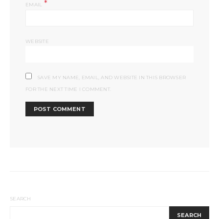
*
EMAIL
WEBSITE
SAVE MY NAME, EMAIL, AND WEBSITE IN THIS BROWSER
FOR THE NEXT TIME I COMMENT.
SEARCH
SEARCH