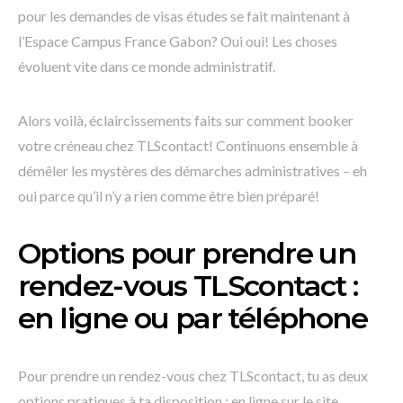
pour les demandes de visas études se fait maintenant à
l’Espace Campus France Gabon? Oui oui! Les choses
évoluent vite dans ce monde administratif.
Alors voilà, éclaircissements faits sur comment booker
votre créneau chez TLScontact! Continuons ensemble à
démêler les mystères des démarches administratives – eh
oui parce qu’il n’y a rien comme être bien préparé!
Options pour prendre un
rendez-vous TLScontact :
en ligne ou par téléphone
Pour prendre un rendez-vous chez TLScontact, tu as deux
options pratiques à ta disposition : en ligne sur le site