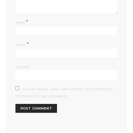
*
NAME
*
EMAIL
WEBSITE
SAVE MY NAME, EMAIL, AND WEBSITE IN THIS BROWSER
FOR THE NEXT TIME I COMMENT.