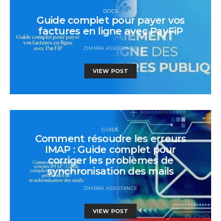
DOCS
Guide complet pour payer vos
factures en ligne avec PayFiP
ZIMBRA ASSISTANCE
VIEW POST
GUIDE
Comment résoudre les erreurs
IMAP : Guide complet pour
corriger les problèmes de
synchronisation des mails
ZIMBRA ASSISTANCE
VIEW POST