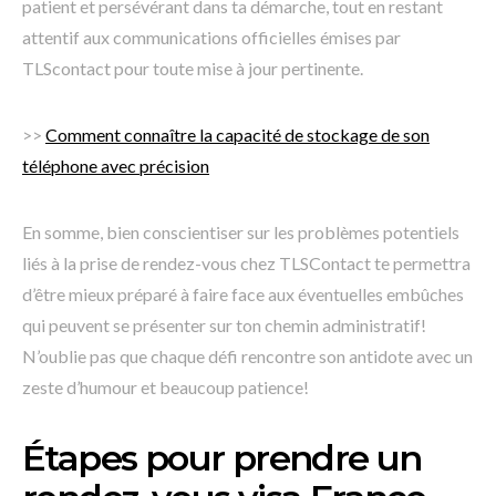
patient et persévérant dans ta démarche, tout en restant
attentif aux communications officielles émises par
TLScontact pour toute mise à jour pertinente.
>>
Comment connaître la capacité de stockage de son
téléphone avec précision
En somme, bien conscientiser sur les problèmes potentiels
liés à la prise de rendez-vous chez TLSContact te permettra
d’être mieux préparé à faire face aux éventuelles embûches
qui peuvent se présenter sur ton chemin administratif!
N’oublie pas que chaque défi rencontre son antidote avec un
zeste d’humour et beaucoup patience!
Étapes pour prendre un