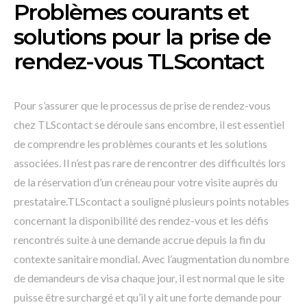
Problèmes courants et
solutions pour la prise de
rendez-vous TLScontact
Pour s’assurer que le processus de prise de rendez-vous
chez TLScontact se déroule sans encombre, il est essentiel
de comprendre les problèmes courants et les solutions
associées. Il n’est pas rare de rencontrer des difficultés lors
de la réservation d’un créneau pour votre visite auprès du
prestataire.TLScontact a souligné plusieurs points notables
concernant la disponibilité des rendez-vous et les défis
rencontrés suite à une demande accrue depuis la fin du
contexte sanitaire mondial. Avec l’augmentation du nombre
de demandeurs de visa chaque jour, il est normal que le site
puisse être surchargé et qu’il y ait une forte demande pour