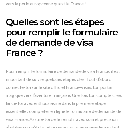
vers la perle européenne qu’est la France !
Quelles sont les étapes
pour remplir le formulaire
de demande de visa
France ?
Pour remplir le formulaire de demande de visa France, il est
important de suivre quelques étapes clés. Tout d’abord,
connecte-toi sur le site officiel France-Visas, ton portail
magique vers l’aventure française. Une fois ton compte créé,
lance-toi avec enthousiasme dans la première étape
essentielle : compléter en ligne le formulaire de demande de
visa France. Assure-toi de le remplir avec soin et précision ;
n’oublie pas qu’il doit être signé par la personne demandant