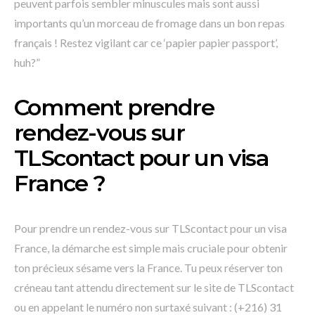
peuvent parfois sembler minuscules mais sont aussi
importants qu’un morceau de fromage dans un bon repas
français ! Restez vigilant car ce ‘papier papier passport’,
huh?”
Comment prendre
rendez-vous sur
TLScontact pour un visa
France ?
Pour prendre un rendez-vous sur TLScontact pour un visa
France, la démarche est simple mais cruciale pour obtenir
ton précieux sésame vers la France. Tu peux réserver ton
créneau tant attendu directement sur le site de TLScontact
ou en appelant le numéro non surtaxé suivant : (+216) 31