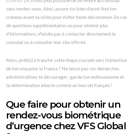
COVID-19, il n’est plus possible de se rendre au consulat
sans rendez-vous. Ainsi, assure-toi bien d’avoir fixé ton
créneau avant ta visite pour éviter toute déconvenue. En cas
de questions supplémentaires ou pour obtenir plus
d’informations, n’hésite pas à contacter directement le
consulat ou à consulter leur site officiel.
Alors, prêt(e) à franchir cette étape cruciale vers l’obtention
de ton visa pour la France ? Ne laisse pas ces démarches
administratives te décourager ; garde ton enthousiasme et
ta détermination intacte comme un bon vin français !
Que faire pour obtenir un
rendez-vous biométrique
d’urgence chez VFS Global