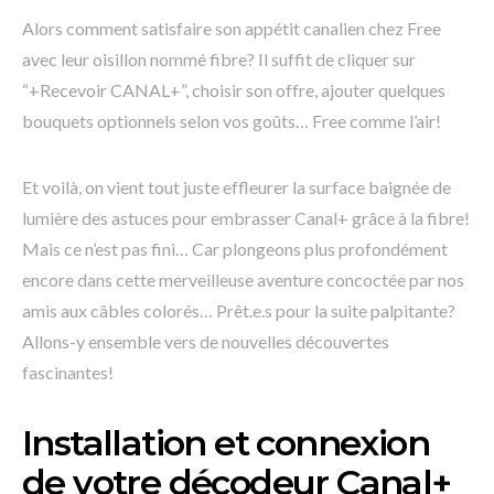
Alors comment satisfaire son appétit canalien chez Free
avec leur oisillon nommé fibre? Il suffit de cliquer sur
“+Recevoir CANAL+”, choisir son offre, ajouter quelques
bouquets optionnels selon vos goûts… Free comme l’air!
Et voilà, on vient tout juste effleurer la surface baignée de
lumière des astuces pour embrasser Canal+ grâce à la fibre!
Mais ce n’est pas fini… Car plongeons plus profondément
encore dans cette merveilleuse aventure concoctée par nos
amis aux câbles colorés… Prêt.e.s pour la suite palpitante?
Allons-y ensemble vers de nouvelles découvertes
fascinantes!
Installation et connexion
de votre décodeur Canal+