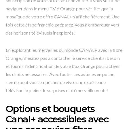
souscription de votre offre tant convoitée. Il vous suffit de
naviguer dans le menu TV d’Orange pour vérifier que la
mosaïque de votre offre CANAL+ s’affiche fièrement. Une
fois cette étape franchie, préparez-vous à embarquer vers
des horizons télévisuels inexplorés!
En explorant les merveilles du monde CANAL+ avec la fibre
Orange, n’hésitez pas à contacter le service client si besoin
et fournir l’identification de votre box Orange pour activer
les droits nécessaires. Avec toutes ces astuces en poche,
rien ne peut vous empêcher de vivre une expérience
télévisuelle pleine de surprises et d’émerveillements!
Options et bouquets
Canal+ accessibles avec