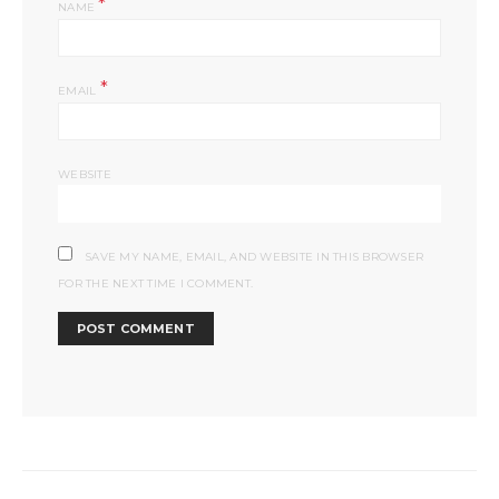
*
NAME
*
EMAIL
WEBSITE
SAVE MY NAME, EMAIL, AND WEBSITE IN THIS BROWSER
FOR THE NEXT TIME I COMMENT.