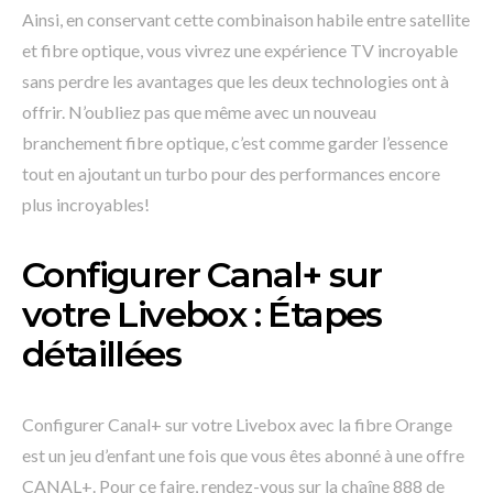
Ainsi, en conservant cette combinaison habile entre satellite
et fibre optique, vous vivrez une expérience TV incroyable
sans perdre les avantages que les deux technologies ont à
offrir. N’oubliez pas que même avec un nouveau
branchement fibre optique, c’est comme garder l’essence
tout en ajoutant un turbo pour des performances encore
plus incroyables!
Configurer Canal+ sur
votre Livebox : Étapes
détaillées
Configurer Canal+ sur votre Livebox avec la fibre Orange
est un jeu d’enfant une fois que vous êtes abonné à une offre
CANAL+. Pour ce faire, rendez-vous sur la chaîne 888 de