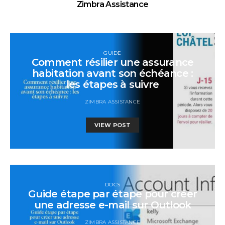
Zimbra Assistance
GUIDE
Comment résilier une assurance
habitation avant son échéance :
les étapes à suivre
ZIMBRA ASSISTANCE
VIEW POST
DOCS
Guide étape par étape pour créer
une adresse e-mail sur Outlook
ZIMBRA ASSISTANCE