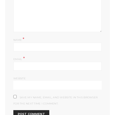
*
NAME
*
EMAIL
WEBSITE
SAVE MY NAME, EMAIL, AND WEBSITE IN THIS BROWSER
FOR THE NEXT TIME I COMMENT.