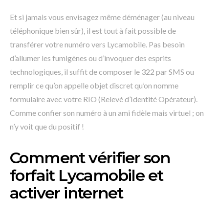
Et si jamais vous envisagez même déménager (au niveau
téléphonique bien sûr), il est tout à fait possible de
transférer votre numéro vers Lycamobile. Pas besoin
d’allumer les fumigènes ou d’invoquer des esprits
technologiques, il suffit de composer le 322 par SMS ou
remplir ce qu’on appelle objet discret qu’on nomme
formulaire avec votre RIO (Relevé d’Identité Opérateur).
Comme confier son numéro à un ami fidèle mais virtuel ; on
n’y voit que du positif !
Comment vérifier son
forfait Lycamobile et
activer internet