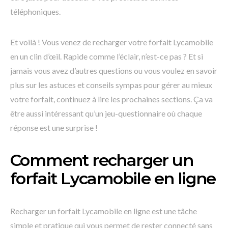
téléphoniques.
Et voilà ! Vous venez de recharger votre forfait Lycamobile
en un clin d’œil. Rapide comme l’éclair, n’est-ce pas ? Et si
jamais vous avez d’autres questions ou vous voulez en savoir
plus sur les astuces et conseils sympas pour gérer au mieux
votre forfait, continuez à lire les prochaines sections. Ça va
être aussi intéressant qu’un jeu-questionnaire où chaque
réponse est une surprise !
Comment recharger un
forfait Lycamobile en ligne
Recharger un forfait Lycamobile en ligne est une tâche
simple et pratique qui vous permet de rester connecté sans