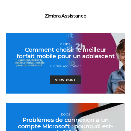
Zimbra Assistance
GUIDE
Comment choisir le meilleur
forfait mobile pour un adolescent
ZIMBRA ASSISTANCE
VIEW POST
DOCS
Problèmes de connexion à un
compte Microsoft : pourquoi est-