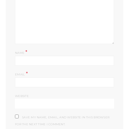
*
NAME
*
EMAIL
WEBSITE
SAVE MY NAME, EMAIL, AND WEBSITE IN THIS BROWSER
FOR THE NEXT TIME I COMMENT.