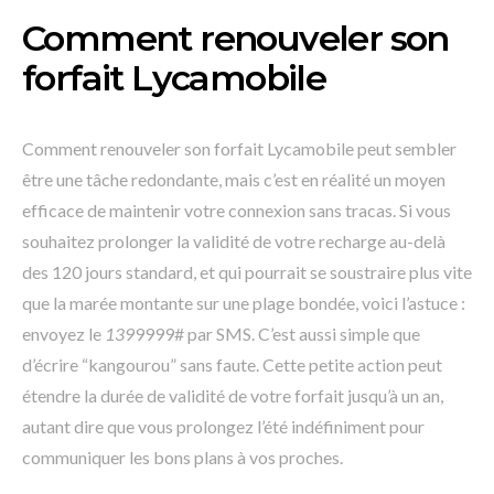
Comment renouveler son
forfait Lycamobile
Comment renouveler son forfait Lycamobile peut sembler
être une tâche redondante, mais c’est en réalité un moyen
efficace de maintenir votre connexion sans tracas. Si vous
souhaitez prolonger la validité de votre recharge au-delà
des 120 jours standard, et qui pourrait se soustraire plus vite
que la marée montante sur une plage bondée, voici l’astuce :
envoyez le
139
9999# par SMS. C’est aussi simple que
d’écrire “kangourou” sans faute. Cette petite action peut
étendre la durée de validité de votre forfait jusqu’à un an,
autant dire que vous prolongez l’été indéfiniment pour
communiquer les bons plans à vos proches.