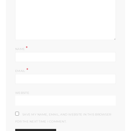
*
NAME
*
EMAIL
WEBSITE
SAVE MY NAME, EMAIL, AND WEBSITE IN THIS BROWSER
FOR THE NEXT TIME I COMMENT.