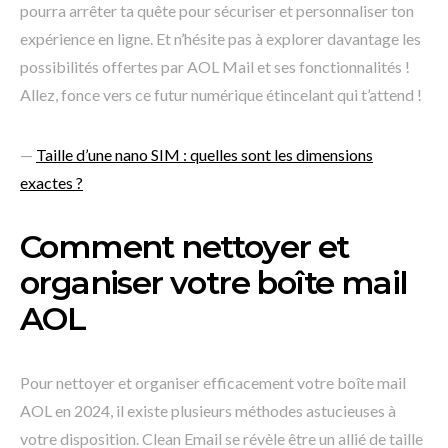
pourra arrêter ta quête pour sécuriser et personnaliser ton
expérience en ligne. Et n’hésite pas à explorer davantage les
possibilités offertes par AOL Mail et ses fonctionnalités !
Allez, fonce vers ce futur numérique étincelant qui t’attend !
—
Taille d’une nano SIM : quelles sont les dimensions
exactes ?
Comment nettoyer et
organiser votre boîte mail
AOL
Pour nettoyer et organiser efficacement votre boîte mail
AOL en 2024, il existe plusieurs méthodes astucieuses à
votre disposition. Clean Email se révèle être un allié de taille