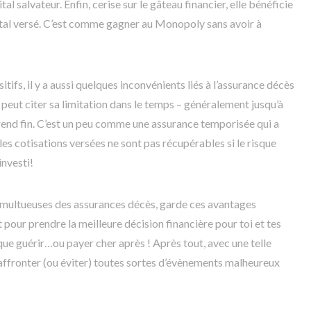
al salvateur. Enfin, cerise sur le gâteau financier, elle bénéficie
pital versé. C’est comme gagner au Monopoly sans avoir à
ifs, il y a aussi quelques inconvénients liés à l’assurance décès
n peut citer sa limitation dans le temps – généralement jusqu’à
prend fin. C’est un peu comme une assurance temporisée qui a
 les cotisations versées ne sont pas récupérables si le risque
investi!
tumultueuses des assurances décès, garde ces avantages
t pour prendre la meilleure décision financière pour toi et tes
que guérir…ou payer cher après ! Après tout, avec une telle
 affronter (ou éviter) toutes sortes d’évènements malheureux