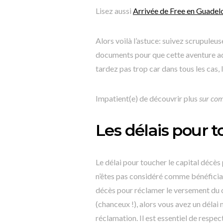
Lisez aussi
Arrivée de Free en Guadelo
Alors voilà l’astuce: suivez scrupule
documents pour que cette aventure adm
tardez pas trop car dans tous les cas,
Impatient(e) de découvrir plus
sur com
Les délais pour t
Le délai pour toucher le capital décès 
n’êtes pas considéré comme bénéficiair
décès pour réclamer le versement du ca
(chanceux !), alors vous avez un déla
réclamation. Il est essentiel de respe