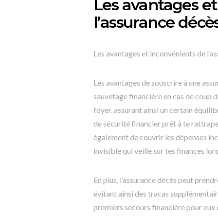
Les avantages et
l’assurance décè
Les avantages et inconvénients de l’a
Les avantages de souscrire à une assu
sauvetage financière en cas de coup du
foyer, assurant ainsi un certain équili
de sécurité financier prêt à te rattrap
également de couvrir les dépenses in
invisible qui veille sur tes finances lor
En plus, l’assurance décès peut prendr
évitant ainsi des tracas supplémentai
premiers secours financière pour eux 