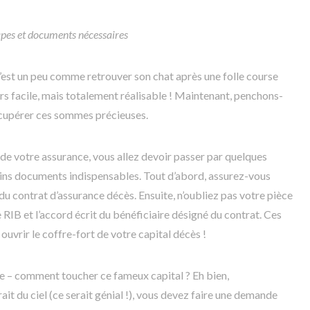
apes et documents nécessaires
c’est un peu comme retrouver son chat après une folle course
urs facile, mais totalement réalisable ! Maintenant, penchons-
écupérer ces sommes précieuses.
 de votre assurance, vous allez devoir passer par quelques
tains documents indispensables. Tout d’abord, assurez-vous
du contrat d’assurance décès. Ensuite, n’oubliez pas votre pièce
re RIB et l’accord écrit du bénéficiaire désigné du contrat. Ces
vrir le coffre-fort de votre capital décès !
te – comment toucher ce fameux capital ? Eh bien,
t du ciel (ce serait génial !), vous devez faire une demande