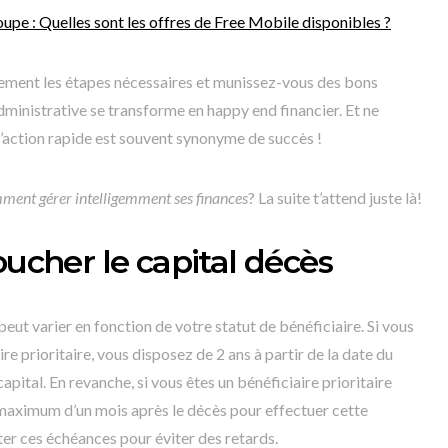
upe : Quelles sont les offres de Free Mobile disponibles ?
usement les étapes nécessaires et munissez-vous des bons
inistrative se transforme en happy end financier. Et ne
 l’action rapide est souvent synonyme de succès !
ment gérer intelligemment ses finances
? La suite t’attend juste là!
oucher le capital décès
peut varier en fonction de votre statut de bénéficiaire. Si vous
e prioritaire, vous disposez de 2 ans à partir de la date du
pital. En revanche, si vous êtes un bénéficiaire prioritaire
i maximum d’un mois après le décès pour effectuer cette
cter ces échéances pour éviter des retards.