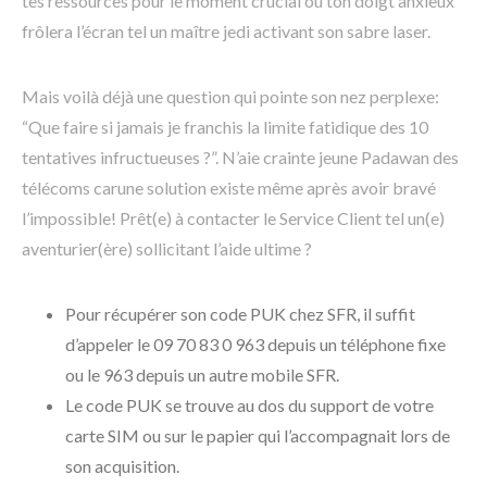
tes ressources pour le moment crucial où ton doigt anxieux
frôlera l’écran tel un maître jedi activant son sabre laser.
Mais voilà déjà une question qui pointe son nez perplexe:
“Que faire si jamais je franchis la limite fatidique des 10
tentatives infructueuses ?”. N’aie crainte jeune Padawan des
télécoms carune solution existe même après avoir bravé
l’impossible! Prêt(e) à contacter le Service Client tel un(e)
aventurier(ère) sollicitant l’aide ultime ?
Pour récupérer son code PUK chez SFR, il suffit
d’appeler le 09 70 83 0 963 depuis un téléphone fixe
ou le 963 depuis un autre mobile SFR.
Le code PUK se trouve au dos du support de votre
carte SIM ou sur le papier qui l’accompagnait lors de
son acquisition.