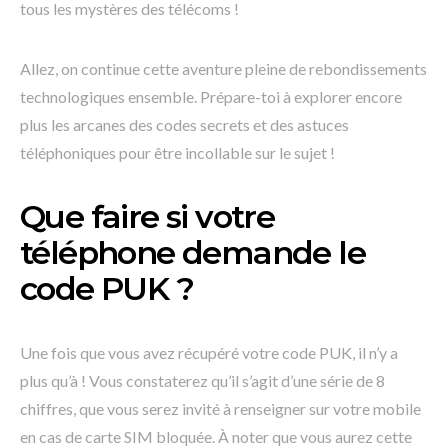
tous les mystères des télécoms !
Allez, on continue cette aventure pleine de rebondissements
technologiques ensemble. Prépare-toi à explorer encore
plus les arcanes des codes secrets et des astuces
téléphoniques pour être incollable sur le sujet !
Que faire si votre
téléphone demande le
code PUK ?
Une fois que vous avez récupéré votre code PUK, il n’y a
plus qu’à ! Vous constaterez qu’il s’agit d’une série de 8
chiffres, que vous serez invité à renseigner sur votre mobile
en cas de carte SIM bloquée. À noter que vous aurez cette