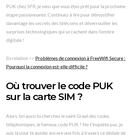
PUK chez SFR, je sens que vous êtes prêt pour la prochaine
étape passionnante. Continuez à lire pour démystifier
davantage les secrets des télécoms et déverrouiller les
surprises technologiques qui se cachent dans l’ombre
digitale !
En relation >>
Problèmes de connexion à FreeWifi Secure :
Pourquoi la connexion est-elle difficile ?
Où trouver le code PUK
sur la carte SIM ?
Alors, toi aussi tu cherches le saint Graal des codes
téléphoniques, le fameux code PUK ? Ne t’inquiète pas, je
suis là pour te guider encore une fois à travers ce dédale de